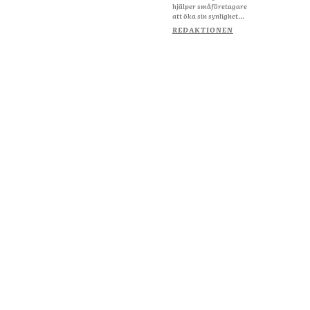
hjälper småföretagare
att öka sin synlighet...
REDAKTIONEN
Om Starta & Driva Foretag