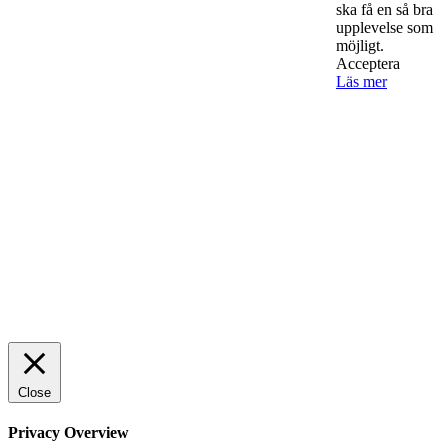
ska få en så bra
upplevelse som
AI för småföretagare: mindre stress, mer
möjligt.
Acceptera
lönsamhet
Läs mer
Sälj utan rädsla – Michels väg till trygg och
effektiv försäljning
Rätt leverantör – viktigare än du tror
© 2022 StartUp Media. All Rights Reserved.
Close
Privacy Overview