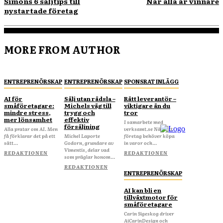
Simons 6 säljtips till
När alla är vinnare
nystartade företag
MORE FROM AUTHOR
ENTREPRENÖRSKAP
ENTREPRENÖRSKAP
SPONSRAT INLÄGG
AI för
Sälj utan rädsla –
Rätt leverantör –
småföretagare:
Michels väg till
viktigare än du
mindre stress,
trygg och
tror
mer lönsamhet
effektiv
I samarbete med
försäljning
Alla pratar om AI. Men
verksamt.se När ditt
få förklarar det på ett
Michel Laporte
företag behöver köpa
sätt...
Godorn, grundare av
in varor och...
Vimentis, delar vad
REDAKTIONEN
REDAKTIONEN
som präglar honom...
REDAKTIONEN
ENTREPRENÖRSKAP
AI kan bli en
tillväxtmotor för
småföretagare
Carin Sigeskog driver
AiCarinDesign och