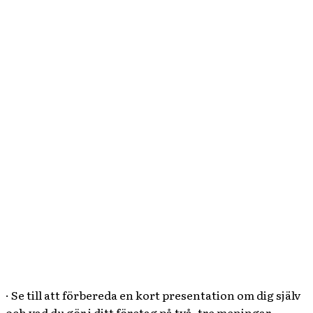
· Se till att förbereda en kort presentation om dig själv
och vad du gör i ditt företag på två, tre meningar.