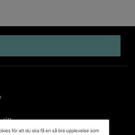
e
 till
g
kies för att du ska få en så bra upplevelse som