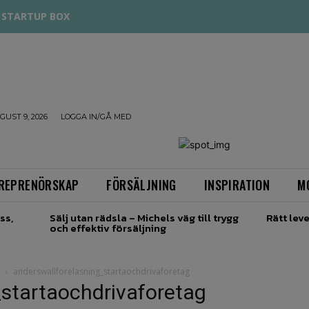
STARTUP BOX
UST 9, 2026
LOGGA IN/GÅ MED
REPRENÖRSKAP
FÖRSÄLJNING
INSPIRATION
M
ss,
Sälj utan rädsla – Michels väg till trygg
Rätt leve
och effektiv försäljning
anderswallforelasning_startaochdrivaforetag
_startaochdrivaforetag