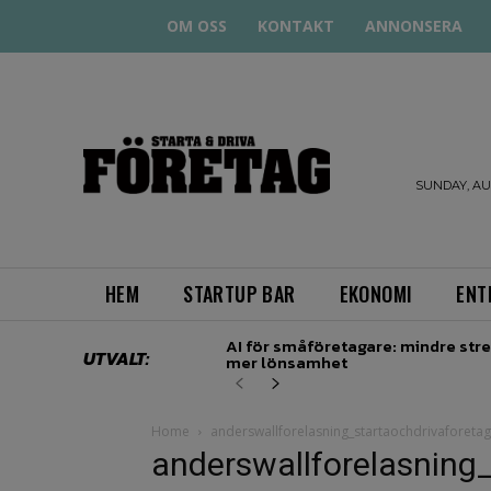
OM OSS
KONTAKT
ANNONSERA
STARTA
& DRIVA
SUNDAY, AUG
HEM
STARTUP BAR
EKONOMI
ENT
AI för småföretagare: mindre stre
UTVALT:
mer lönsamhet
Home
anderswallforelasning_startaochdrivaforetag
anderswallforelasning