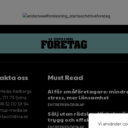
akta oss
Must Read
AI för småföretagare: mindr
Media Karlbergs
stress, mer lönsamhet
, 171 73 Solna.
08-52 00 59 94
ENTREPRENÖRSKAP
rtup-media.se
Sälj utan rädsla – Michels väg
rtaochdriva.se
trygg och effektiv försäljnin
Vi använder coo
ENTREPRENÖRSKAP