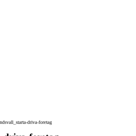
T 6, 2026
LOGGA IN/GÅ MED
EPRENÖRSKAP
FÖRSÄLJNING
INSPIRATION
MA
Sälj utan rädsla – Michels väg till trygg och
effektiv försäljning
ndsvall_starta-driva-foretag