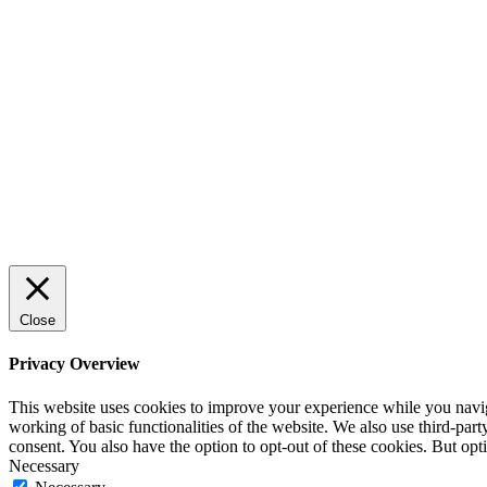
Sälj utan rädsla – Michels väg till
trygg och effektiv försäljning
ENTREPRENÖRSKAP
Rätt leverantör – viktigare än du tror
SPONSRAT INLÄGG
Close
Privacy Overview
This website uses cookies to improve your experience while you navigat
working of basic functionalities of the website. We also use third-pa
consent. You also have the option to opt-out of these cookies. But op
Necessary