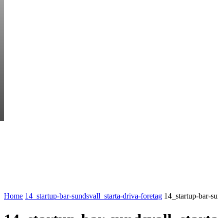
THURSDAY, AUGUS
HEM
STARTUP BAR
EKONOMI
ENTR
AI för småföretagare: mindre stress, mer
UTVALT:
lönsamhet
Rätt leverantör – viktigare än du tror
Home
14_startup-bar-sundsvall_starta-driva-foretag
14_startup-bar-su