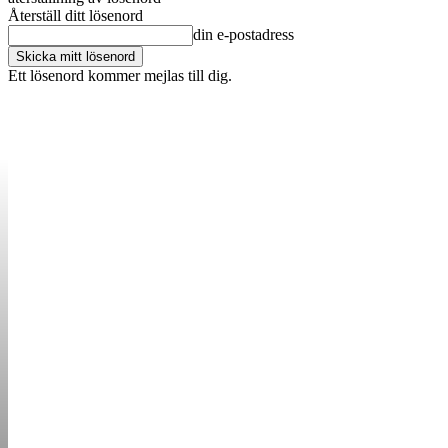
Återställ ditt lösenord
din e-postadress
Ett lösenord kommer mejlas till dig.
OM OSS
KONTAKT
ANNONSERA
STARTUP B
STARTA &
DRIVA