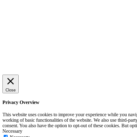
Sälj utan rädsla – Michels väg till
trygg och effektiv försäljning
ENTREPRENÖRSKAP
Rätt leverantör – viktigare än du tror
SPONSRAT INLÄGG
Close
Privacy Overview
This website uses cookies to improve your experience while you navigat
working of basic functionalities of the website. We also use third-pa
consent. You also have the option to opt-out of these cookies. But op
Necessary