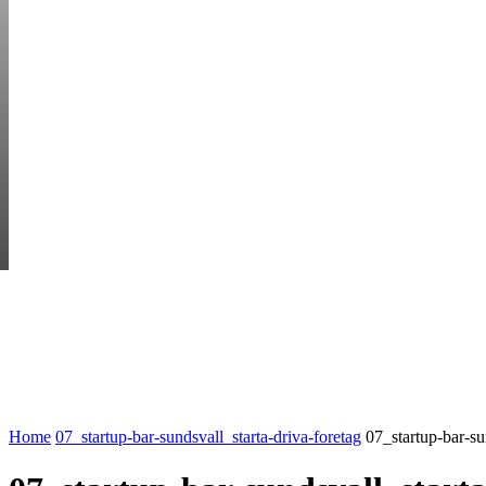
SATURDAY, AUGUS
HEM
STARTUP BAR
EKONOMI
ENTR
AI för småföretagare: mindre stress, mer
UTVALT:
lönsamhet
Rätt leverantör – viktigare än du tror
Home
07_startup-bar-sundsvall_starta-driva-foretag
07_startup-bar-su