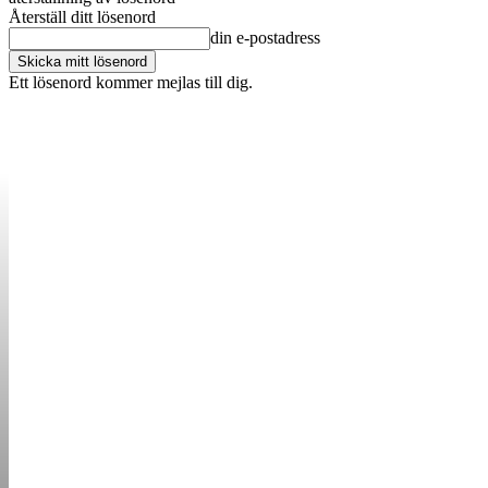
Återställ ditt lösenord
din e-postadress
Ett lösenord kommer mejlas till dig.
OM OSS
KONTAKT
ANNONSERA
STARTUP B
STARTA &
DRIVA