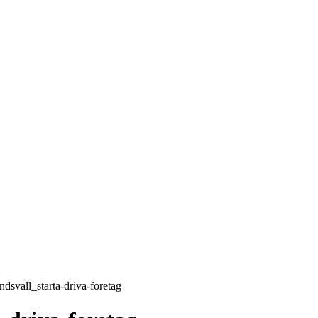
T 8, 2026
LOGGA IN/GÅ MED
EPRENÖRSKAP
FÖRSÄLJNING
INSPIRATION
MA
Sälj utan rädsla – Michels väg till trygg och
effektiv försäljning
ndsvall_starta-driva-foretag