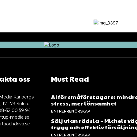
akta oss
Must Read
AI för småföretagare: mindr
Media Karlbergs
stress, mer lönsamhet
, 171 73 Solna.
08-52 00 59 94
ENTREPRENÖRSKAP
rtup-media.se
Sälj utan rädsla – Michels väg
rtaochdriva.se
trygg och effektiv försäljnin
ENTREPRENÖRSKAP