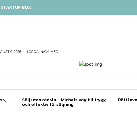
STARTUP BOX
UST 9, 2026
LOGGA IN/GÅ MED
TREPRENÖRSKAP
FÖRSÄLJNING
INSPIRATION
ss,
Sälj utan rädsla – Michels väg till trygg
Rätt leve
och effektiv försäljning