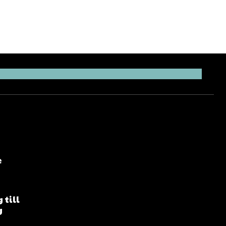
e
 till
g