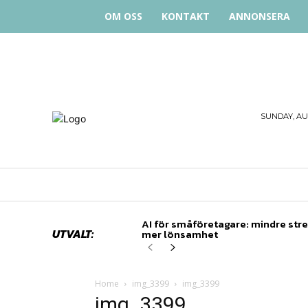
OM OSS
KONTAKT
ANNONSERA
STARTA
SUNDAY, AUG
& DRIVA
HEM
STARTUP BAR
EKONOMI
EN
AI för småföretagare: mindre stre
UTVALT:
mer lönsamhet
Home
img_3399
img_3399
img_3399