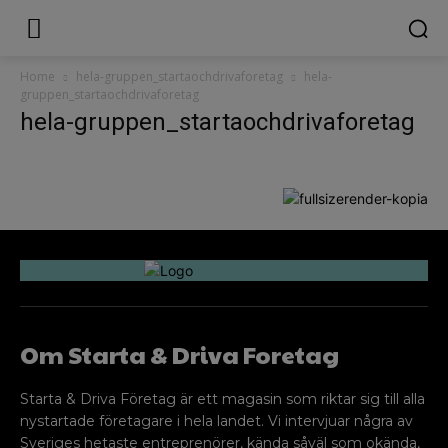
Home
hela-gruppen_startaochdrivaforetag
hela-
gruppen_startaochdrivaforetag
hela-gruppen_startaochdrivaforetag
Om Starta & Driva Foretag
Starta & Driva Företag är ett magasin som riktar sig till alla
nystartade företagare i hela landet. Vi intervjuar några av
Sveriges hetaste entreprenörer, kända såväl som okända,