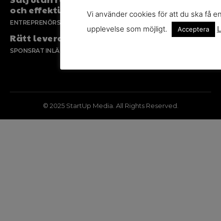
och effektiv försäljning
Vi använder cookies för att du ska få e
ENTREPRENÖRSKAP
upplevelse som möjligt.
L
Acceptera
Rätt leverantör – viktigare än du tror
SPONSRAT INLÄGG
© 2025 StartUp Media. All Rights Reserved.