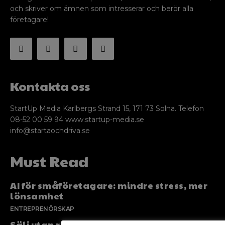
och skriver om ämnen som intresserar och berör alla
företagare!
Kontakta oss
StartUp Media Karlbergs Strand 15, 171 73 Solna. Telefon
08-52 00 59 94 www.startup-media.se
info@startaochdriva.se
Must Read
AI för småföretagare: mindre stress, mer
lönsamhet
ENTREPRENÖRSKAP
Sälj utan rädsla – Michels väg till trygg