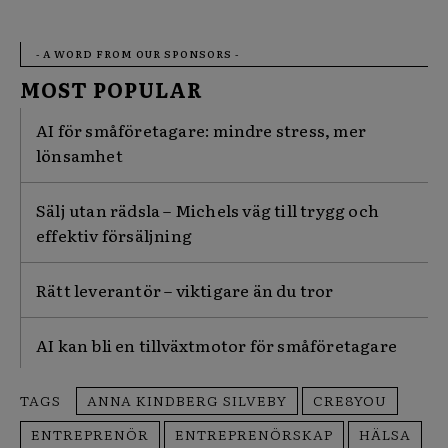
- A WORD FROM OUR SPONSORS -
MOST POPULAR
AI för småföretagare: mindre stress, mer
lönsamhet
Sälj utan rädsla – Michels väg till trygg och
effektiv försäljning
Rätt leverantör – viktigare än du tror
AI kan bli en tillväxtmotor för småföretagare
TAGS
ANNA KINDBERG SILVEBY
CRE8YOU
ENTREPRENÖR
ENTREPRENÖRSKAP
HÄLSA