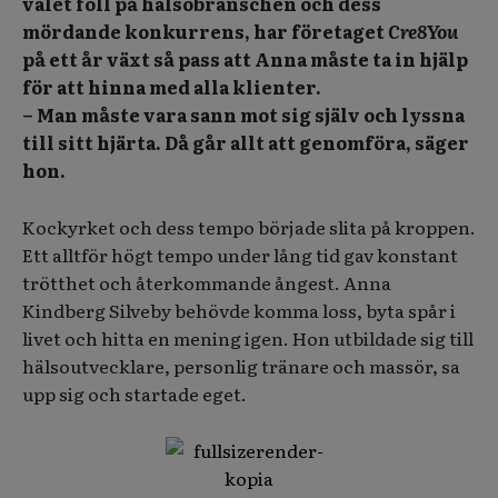
valet föll på hälsobranschen och dess
mördande konkurrens, har företaget
Cre8You
på ett år växt så pass att Anna måste ta in hjälp
för att hinna med alla klienter.
– Man måste vara sann mot sig själv och lyssna
till sitt hjärta. Då går allt att genomföra, säger
hon.
Kockyrket och dess tempo började slita på kroppen.
Ett alltför högt tempo under lång tid gav konstant
trötthet och återkommande ångest. Anna
Kindberg Silveby behövde komma loss, byta spår i
livet och hitta en mening igen. Hon utbildade sig till
hälsoutvecklare, personlig tränare och massör, sa
upp sig och startade eget.