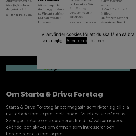
Alla pratar om AI.
Carin Sigeskog
verksamt.se När
Men få förklarar
Michel Laporte
driver
ditt företag
det på ett sätt...
Godorn, grundare
AiCarinDesign och
behöver köpa in
av Vimentis, delar
hjälper
REDAKTIONEN
varor och...
vad som präglar
småföretagare att
honom...
öka sin synlighet...
REDAKTIONEN
REDAKTIONEN
REDAKTIONEN
Vi använder cookies för att du ska få en så bra
som möjligt.
Acceptera
Läs mer
Om Starta & Driva Foretag
Starta & Driva Företag är ett magasin som riktar sig till alla
nystartade företagare i hela landet. Vi intervjuar några av
Sveriges hetaste entreprenörer, kända såväl someeeee
okända, och skriver om ämnen som intresserar och
bereeeeeör alla företagare!