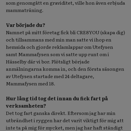
som genomgått en graviditet, ville hon även erbjuda
mammaträning.
Var började du?
Namnet på mitt företag fick bli CRE8YOU (skapa dig)
och tillsammans med min man satte vi ihop en
hemsida och gjorde reklamlappar om Utefysen
samt Mammafysen som vi satte upp runt om i
Hässelby där vi bor. Plötsligt började
anmälningarna komma in, och den första säsongen
av Utefysen startade med 24 deltagare,
Mammafysen med 18.
Hur lång tid tog det innan du fick fart på
verksamheten?
Det tog fart ganska direkt. Eftersom jag har min
utbrändhet i ryggen har det varit viktigt för mig att
inte ta på mig för mycket, men jag har haft ständigt