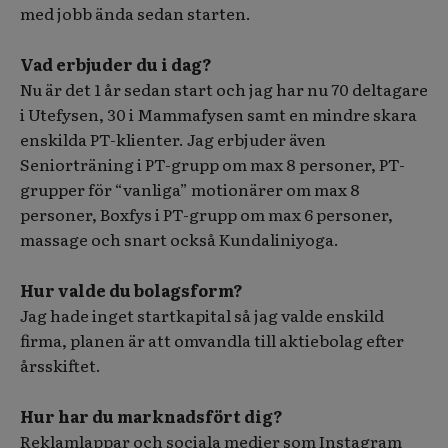
med jobb ända sedan starten.
Vad erbjuder du i dag?
Nu är det 1 år sedan start och jag har nu 70 deltagare
i Utefysen, 30 i Mammafysen samt en mindre skara
enskilda PT-klienter. Jag erbjuder även
Seniorträning i PT-grupp om max 8 personer, PT-
grupper för “vanliga” motionärer om max 8
personer, Boxfys i PT-grupp om max 6 personer,
massage och snart också Kundaliniyoga.
Hur valde du bolagsform?
Jag hade inget startkapital så jag valde enskild
firma, planen är att omvandla till aktiebolag efter
årsskiftet.
Hur har du marknadsfört dig?
Reklamlappar och sociala medier som Instagram