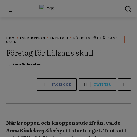
HEM
INSPIRATION
INTERVJU
FÖRETAG FÖR HÄLSANS
SKULL
Företag för hälsans skull
By
Sara Schröder
FACEBOOK
TWITTER
När kroppen och knoppen sade ifrån, valde
Anna Kindeberg Silveby
att starta eget. Trots att