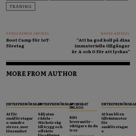
TRÄNING
FÖREGÅENDE ARTIKEL
NÄSTA ARTIKEL
Boot Camp för IoT-
”Att ha god koll på dina
företag
immateriella tillgångar
är A och O för att lyckas”
MORE FROM AUTHOR
ENTREPRENÖRSKAP
ENTREPRENÖRSKAP
SPONSRAT
ENTREPRENÖRSKA
INLÄGG
AI för
Sälj utan
AI kan bli en
Rätt
småföretagar
rädsla –
tillväxtmotor
leverantör –
e: mindre
Michels väg
för
viktigare än du
stress, mer
till trygg och
småföretagar
tror
lönsamhet
effektiv
e
försäljning
I samarbete med