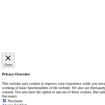
Sälj utan rädsla – Michels väg till
trygg och effektiv försäljning
ENTREPRENÖRSKAP
Rätt leverantör – viktigare än du tror
SPONSRAT INLÄGG
Close
Privacy Overview
This website uses cookies to improve your experience while you navigat
working of basic functionalities of the website. We also use third-pa
consent. You also have the option to opt-out of these cookies. But op
Necessary
Necessary