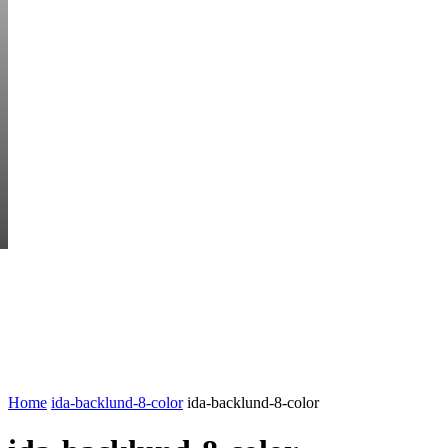
THURSDAY, AUGUS
HEM
STARTUP BAR
EKONOMI
ENTR
AI för småföretagare: mindre stress, mer
UTVALT:
lönsamhet
Rätt leverantör – viktigare än du tror
Home
ida-backlund-8-color
ida-backlund-8-color