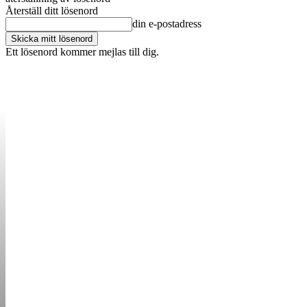
Återställ ditt lösenord
din e-postadress
Ett lösenord kommer mejlas till dig.
OM OSS
KONTAKT
ANNONSERA
STARTUP B
STARTA &
DRIVA