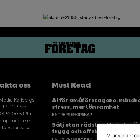
akta oss
Must Read
AI för småföretagare: mindr
Media Karlbergs
stress, mer lönsamhet
, 171 73 Solna.
08-52 00 59 94
ENTREPRENÖRSKAP
rtup-media.se
Sälj utan rädsla – Michels väg
rtaochdriva.se
trygg och effektiv försäljnin
Vi använder coo
ENTREPRENÖRSKAP