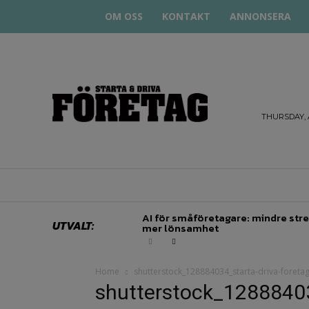
OM OSS
KONTAKT
ANNONSERA
STARTA
& DRIVA
THURSDAY, 
HEM
STARTUP BAR
EKONOMI
EN
AI för småföretagare: mindre stre
UTVALT:
mer lönsamhet
Home
shutterstock_128884034_starta-driva-foreta
shutterstock_12888403