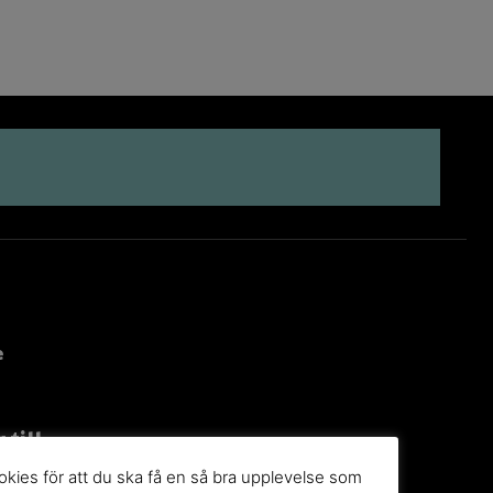
e
 till
g
kies för att du ska få en så bra upplevelse som