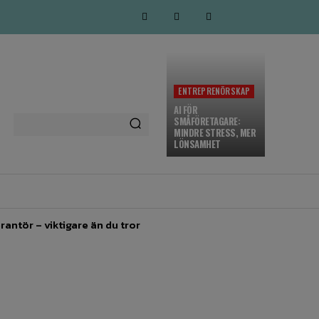
ENTREPRENÖRSKAP
AI FÖR
SMÅFÖRETAGARE:
MINDRE STRESS, MER
LÖNSAMHET
MARKNADSFÖRING
MORE
rantör – viktigare än du tror