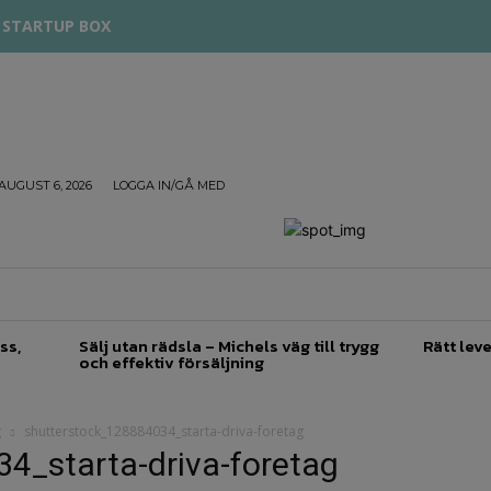
STARTUP BOX
AUGUST 6, 2026
LOGGA IN/GÅ MED
TREPRENÖRSKAP
FÖRSÄLJNING
INSPIRATION
ss,
Sälj utan rädsla – Michels väg till trygg
Rätt leve
och effektiv försäljning
g
shutterstock_128884034_starta-driva-foretag
4_starta-driva-foretag