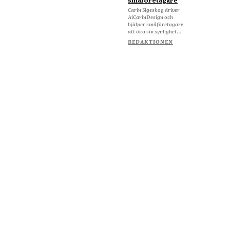
småföretagare
Carin Sigeskog driver
AiCarinDesign och
hjälper småföretagare
att öka sin synlighet...
REDAKTIONEN
Om Starta & Driva Foretag