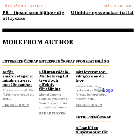
FÖREGÅENDE ARTIKEL
NÄSTA ARTIKEL
PR – tipsen som hjälper dig
Utbildar nysvenskar i uttal
att lyckas
MORE FROM AUTHOR
ENTREPRENÖRSKAP
ENTREPRENÖRSKAP
SPONSRAT INLÄGG
AI för
Sälj utan rädsla –
Rätt leverantör –
småföretagare:
Michels väg till
viktigare än du
mindre stress,
trygg och
tror
mer lönsamhet
effektiv
I samarbete med
försäljning
Alla pratar om AI. Men
verksamt.se När ditt
få förklarar det på ett
Michel Laporte
företag behöver köpa
sätt...
Godorn, grundare av
in varor och...
Vimentis, delar vad
REDAKTIONEN
REDAKTIONEN
som präglar honom...
REDAKTIONEN
ENTREPRENÖRSKAP
AI kan bli en
tillväxtmotor för