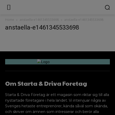
Home
anstaella-e1461345533698
anstaella-e1461345533698
anstaella-e1461345533698
Om Starta & Driva Foretag
Starta & Driva Företag är ett magasin som riktar sig till alla
nystartade företagare i hela landet. Vi intervjuar några av
Sveriges hetaste entreprenörer, kända såväl som okända,
och skriver om ämnen som intresserar och berör alla