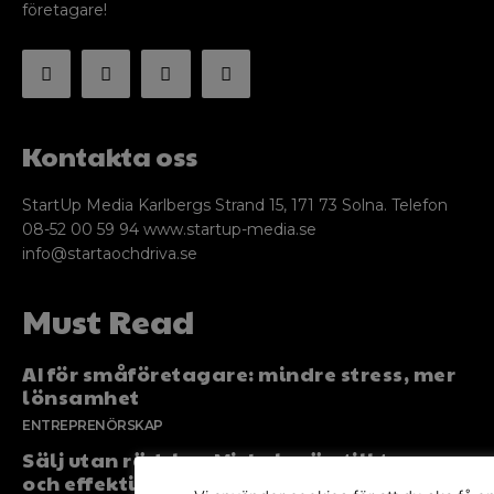
företagare!
Kontakta oss
StartUp Media Karlbergs Strand 15, 171 73 Solna. Telefon
08-52 00 59 94 www.startup-media.se
info@startaochdriva.se
Must Read
AI för småföretagare: mindre stress, mer
lönsamhet
ENTREPRENÖRSKAP
Sälj utan rädsla – Michels väg till trygg
och effektiv försäljning