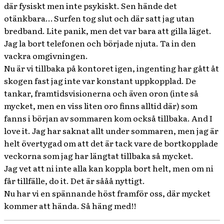
där fysiskt men inte psykiskt. Sen hände det
otänkbara… Surfen tog slut och där satt jag utan
bredband. Lite panik, men det var bara att gilla läget.
Jag la bort telefonen och började njuta. Ta in den
vackra omgivningen.
Nu är vi tillbaka på kontoret igen, ingenting har gått åt
skogen fast jag inte var konstant uppkopplad. De
tankar, framtidsvisionerna och även oron (inte så
mycket, men en viss liten oro finns alltid där) som
fanns i början av sommaren kom också tillbaka. And I
love it. Jag har saknat allt under sommaren, men jag är
helt övertygad om att det är tack vare de bortkopplade
veckorna som jag har längtat tillbaka så mycket.
Jag vet att ni inte alla kan koppla bort helt, men om ni
får tillfälle, do it. Det är sååå nyttigt.
Nu har vi en spännande höst framför oss, där mycket
kommer att hända. Så häng med!!