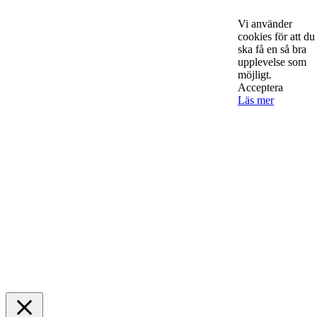
Vi använder
Must Read
cookies för att du
ska få en så bra
upplevelse som
möjligt.
AI för småföretagare: mindre stress, mer
Acceptera
lönsamhet
Läs mer
Sälj utan rädsla – Michels väg till trygg och
effektiv försäljning
Rätt leverantör – viktigare än du tror
© 2022 StartUp Media. All Rights Reserved.