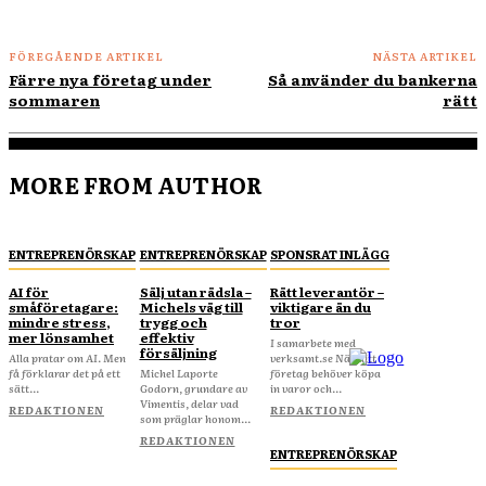
FÖREGÅENDE ARTIKEL
NÄSTA ARTIKEL
Färre nya företag under
Så använder du bankerna
sommaren
rätt
MORE FROM AUTHOR
ENTREPRENÖRSKAP
ENTREPRENÖRSKAP
SPONSRAT INLÄGG
AI för
Sälj utan rädsla –
Rätt leverantör –
småföretagare:
Michels väg till
viktigare än du
mindre stress,
trygg och
tror
mer lönsamhet
effektiv
I samarbete med
försäljning
Alla pratar om AI. Men
verksamt.se När ditt
få förklarar det på ett
Michel Laporte
företag behöver köpa
sätt...
Godorn, grundare av
in varor och...
Vimentis, delar vad
REDAKTIONEN
REDAKTIONEN
som präglar honom...
REDAKTIONEN
ENTREPRENÖRSKAP