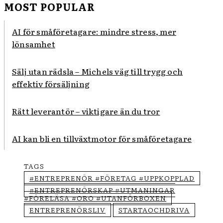
MOST POPULAR
AI för småföretagare: mindre stress, mer
lönsamhet
Sälj utan rädsla – Michels väg till trygg och
effektiv försäljning
Rätt leverantör – viktigare än du tror
AI kan bli en tillväxtmotor för småföretagare
TAGS
#ENTREPRENÖR #FÖRETAG #UPPKOPPLAD
#ENTREPRENÖRSKAP #UTMANINGAR
#FÖRELÄSA #ORO #UTANFÖRBOXEN
ENTREPRENÖRSLIV
STARTAOCHDRIVA