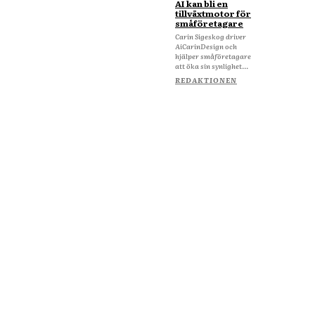
AI kan bli en
tillväxtmotor för
småföretagare
Carin Sigeskog driver
AiCarinDesign och
hjälper småföretagare
att öka sin synlighet...
REDAKTIONEN