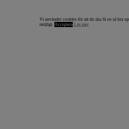
Vi använder cookies för att du ska få en så bra u
möjligt.
Acceptera
Läs mer
Om Starta & Driva Foretag
Starta & Driva Företag är ett magasin som riktar sig till alla
nystartade företagare i hela landet. Vi intervjuar några av
Sveriges hetaste entreprenörer, kända såväl someeeee
okända, och skriver om ämnen som intresserar och
bereeeeeör alla företagare!