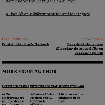
Rätt leverantör – viktigare än du tror
AI kan bli en tillväxtmotor för småföretagare
FÖREGÅENDE ARTIKEL
NÄSTA ARTIKEL
Politik, StartUp & Nätverk
Paradox Interactive
tillverkar datorspel för en
krävande publik
MORE FROM AUTHOR
ENTREPRENÖRSKAP
ENTREPRENÖRSKAP
SPONSRAT INLÄGG
AI för
Sälj utan rädsla –
Rätt leverantör –
småföretagare:
Michels väg till
viktigare än du
mindre stress,
trygg och
tror
mer lönsamhet
effektiv