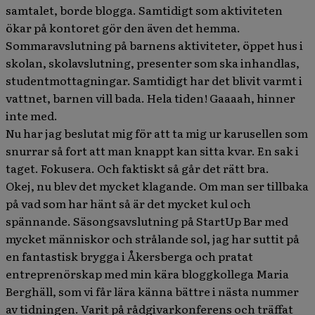
samtalet, borde blogga. Samtidigt som aktiviteten
ökar på kontoret gör den även det hemma.
Sommaravslutning på barnens aktiviteter, öppet hus i
skolan, skolavslutning, presenter som ska inhandlas,
studentmottagningar. Samtidigt har det blivit varmt i
vattnet, barnen vill bada. Hela tiden! Gaaaah, hinner
inte med.
Nu har jag beslutat mig för att ta mig ur karusellen som
snurrar så fort att man knappt kan sitta kvar. En sak i
taget. Fokusera. Och faktiskt så går det rätt bra.
Okej, nu blev det mycket klagande. Om man ser tillbaka
på vad som har hänt så är det mycket kul och
spännande. Säsongsavslutning på StartUp Bar med
mycket människor och strålande sol, jag har suttit på
en fantastisk brygga i Åkersberga och pratat
entreprenörskap med min kära bloggkollega Maria
Berghäll, som vi får lära känna bättre i nästa nummer
av tidningen. Varit på rådgivarkonferens och träffat