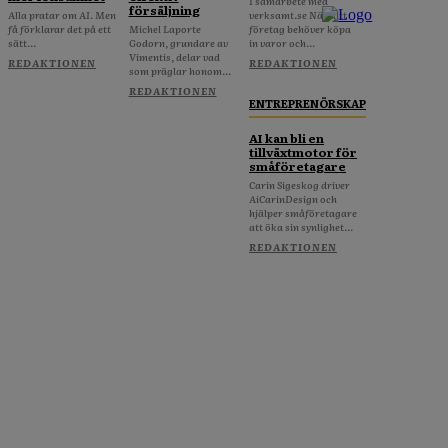
I samarbete med
försäljning
Alla pratar om AI. Men
verksamt.se När ditt
få förklarar det på ett
Michel Laporte
företag behöver köpa
sätt...
Godorn, grundare av
in varor och...
Vimentis, delar vad
REDAKTIONEN
REDAKTIONEN
som präglar honom...
REDAKTIONEN
ENTREPRENÖRSKAP
AI kan bli en
tillväxtmotor för
småföretagare
Carin Sigeskog driver
AiCarinDesign och
hjälper småföretagare
att öka sin synlighet...
REDAKTIONEN