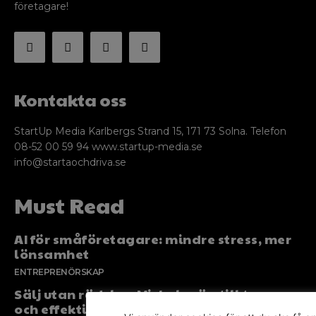
företagare!
Kontakta oss
StartUp Media Karlbergs Strand 15, 171 73 Solna. Telefon
08-52 00 59 94 www.startup-media.se
info@startaochdriva.se
Must Read
AI för småföretagare: mindre stress, mer
lönsamhet
ENTREPRENÖRSKAP
Sälj utan rädsla – Michels väg till trygg
och effektiv försäljning