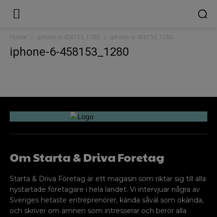
Home
iphone-6-458153_1280
iphone-6-458153_1280
iphone-6-458153_1280
Om Starta & Driva Foretag
Starta & Driva Företag är ett magasin som riktar sig till alla
nystartade företagare i hela landet. Vi intervjuar några av
Sveriges hetaste entreprenörer, kända såväl som okända,
och skriver om ämnen som intresserar och berör alla