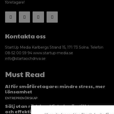
företagare!
Kontakta oss
StartUp Media Karlbergs Strand 15, 171 73 Solna. Telefon
08-52 00 59 94 www.startup-media.se
info@startaochdriva.se
Must Read
AI för småföretagare: mindre stress, mer
lönsamhet
ENTREPRENÖRSKAP
Sälj utan rädsla – Michels väg till trygg
och effektiv försäljning