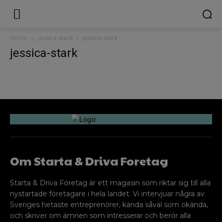
Home
jessica-stark
jessica-stark
jessica-stark
Om Starta & Driva Foretag
Starta & Driva Företag är ett magasin som riktar sig till alla
nystartade företagare i hela landet. Vi intervjuar några av
Sveriges hetaste entreprenörer, kända såväl som okända,
och skriver om ämnen som intresserar och berör alla