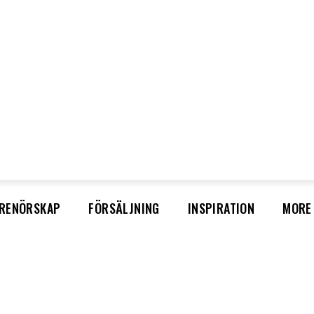
T 8, 2026
LOGGA IN/GÅ MED
RENÖRSKAP
FÖRSÄLJNING
INSPIRATION
MORE
Sälj utan rädsla – Michels väg till trygg och
effektiv försäljning