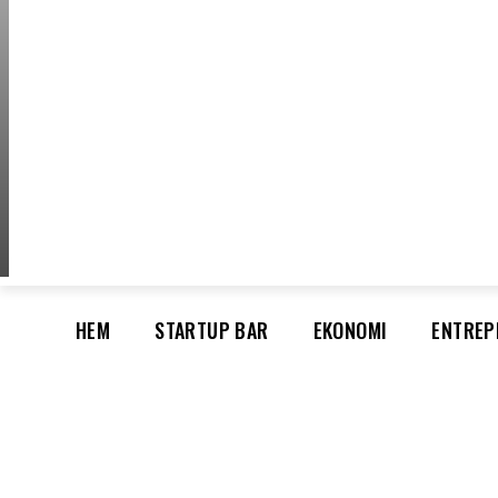
SATURDAY, AUGUS
HEM
STARTUP BAR
EKONOMI
ENTREP
AI för småföretagare: mindre stress, mer
UTVALT:
lönsamhet
Rätt leverantör – viktigare än du tror