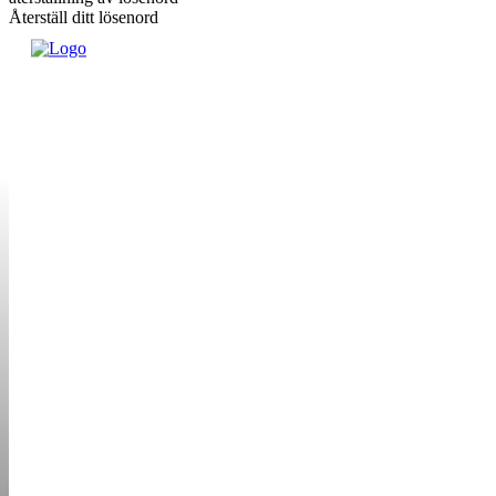
Återställ ditt lösenord
din e-postadress
Ett lösenord kommer mejlas till dig.
OM OSS
KONTAKT
ANNONSERA
STARTUP B
STARTA &
DRIVA