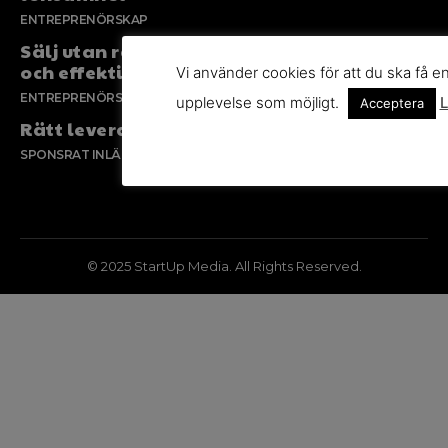
ENTREPRENÖRSKAP
Sälj utan rädsla – Michels väg till trygg
och effektiv försäljning
Vi använder cookies för att du ska få e
ENTREPRENÖRSKAP
upplevelse som möjligt.
L
Acceptera
Rätt leverantör – viktigare än du tror
SPONSRAT INLÄGG
© 2025 StartUp Media. All Rights Reserved.