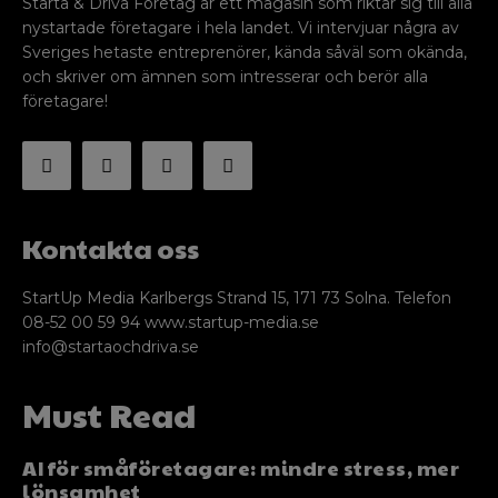
Starta & Driva Företag är ett magasin som riktar sig till alla
nystartade företagare i hela landet. Vi intervjuar några av
Sveriges hetaste entreprenörer, kända såväl som okända,
och skriver om ämnen som intresserar och berör alla
företagare!
Kontakta oss
StartUp Media Karlbergs Strand 15, 171 73 Solna. Telefon
08-52 00 59 94 www.startup-media.se
info@startaochdriva.se
Must Read
AI för småföretagare: mindre stress, mer
lönsamhet