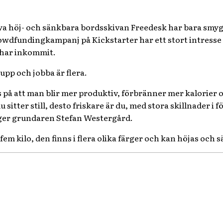
ya höj- och sänkbara bordsskivan Freedesk har bara smygs
owdfundingkampanj på Kickstarter har ett stort intresse
 har inkommit.
upp och jobba är flera.
 på att man blir mer produktiv, förbränner mer kalorier o
 sitter still, desto friskare är du, med stora skillnader i 
ger grundaren Stefan Westergård.
em kilo, den finns i flera olika färger och kan höjas och sä