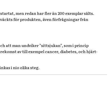
tartat, men redan har fler än 200 exemplar sålts.
 väckts för produkten, även förfrågningar från
ch att man undviker ”sittsjukan”, som i princip
förekomst av till exempel cancer, diabetes, och hjärt-
nkas i nio olika steg.