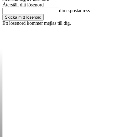
Återställ ditt lösenord
din e-postadress
Ett lösenord kommer mejlas till dig.
OM OSS
KONTAKT
ANNONSERA
STARTUP B
STARTA &
DRIVA