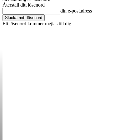
Återställ ditt lösenord
din e-postadress
Ett lösenord kommer mejlas till dig.
OM OSS
KONTAKT
ANNONSERA
STARTUP B
STARTA &
DRIVA