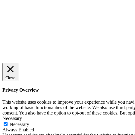
trygg och effektiv försäljning
ENTREPRENÖRSKAP
Rätt leverantör – viktigare än du tror
SPONSRAT INLÄGG
Close
Privacy Overview
This website uses cookies to improve your experience while you navigat
working of basic functionalities of the website. We also use third-pa
consent. You also have the option to opt-out of these cookies. But op
Necessary
Necessary
Always Enabled