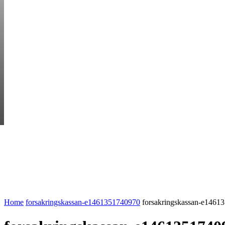
FRIDAY, AUGUST 7
HEM
STARTUP BAR
EKONOMI
ENTR
AI för småföretagare: mindre stress, mer
UTVALT:
lönsamhet
Rätt leverantör – viktigare än du tror
Home
forsakringskassan-e1461351740970
forsakringskassan-e1461