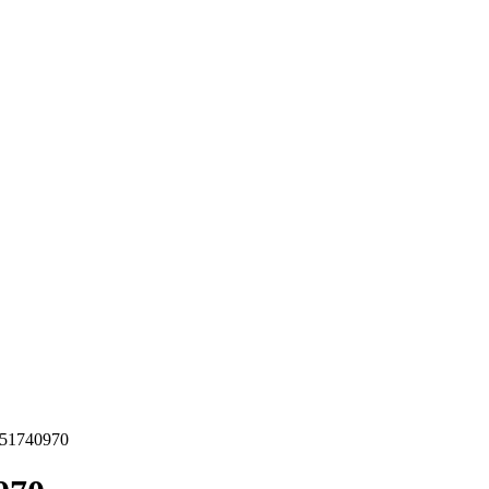
, 2026
LOGGA IN/GÅ MED
EPRENÖRSKAP
FÖRSÄLJNING
INSPIRATION
MA
Sälj utan rädsla – Michels väg till trygg och
effektiv försäljning
351740970