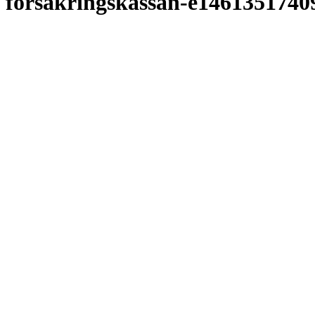
forsakringskassan-e1461351740