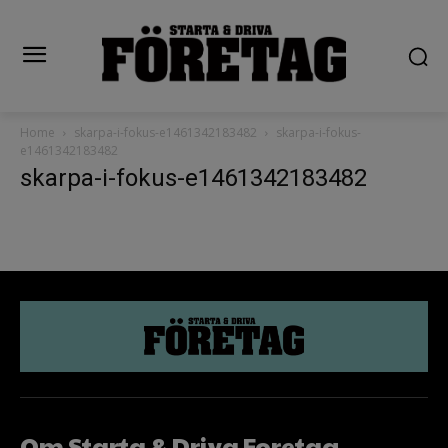
Home
skarpa-i-fokus-e1461342183482
skarpa-i-fokus-
e1461342183482
skarpa-i-fokus-e1461342183482
Om Starta & Driva Foretag