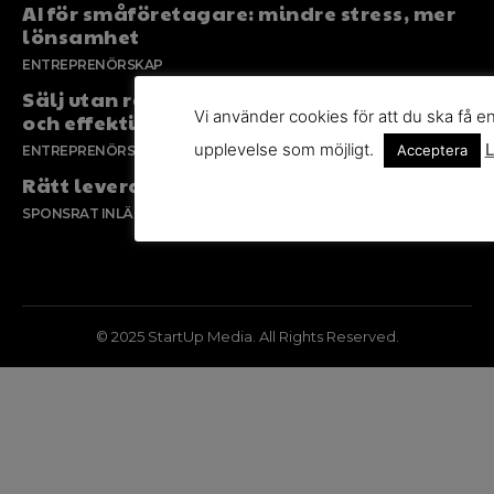
AI för småföretagare: mindre stress, mer
lönsamhet
ENTREPRENÖRSKAP
Sälj utan rädsla – Michels väg till trygg
Vi använder cookies för att du ska få e
och effektiv försäljning
upplevelse som möjligt.
L
Acceptera
ENTREPRENÖRSKAP
Rätt leverantör – viktigare än du tror
SPONSRAT INLÄGG
© 2025 StartUp Media. All Rights Reserved.