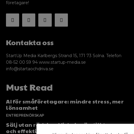
företagare!
Kontakta oss
StartUp Media Karlbergs Strand 15, 171 73 Solna. Telefon
08-52 00 59 94 www.startup-media.se
info@startaochdriva.se
Must Read
AI för småföretagare: mindre stress, mer
lönsamhet
ENTREPRENÖRSKAP
Sälj utan rädsla – Michels väg till trygg
och effektiv försäljning