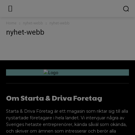
Home
nyhet-webb
nyhet-webb
nyhet-webb
Om Starta & Driva Foretag
Starta & Driva Företag är ett magasin som riktar sig till alla
nystartade företagare i hela landet. Vi intervjuar några av
Sveriges hetaste entreprenörer, kända såväl som okända,
och skriver om ämnen som intresserar och berör alla