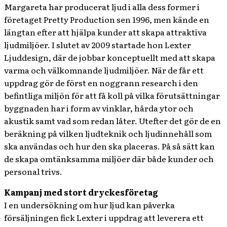
Margareta har producerat ljud i alla dess former i
företaget Pretty Production sen 1996, men kände en
längtan efter att hjälpa kunder att skapa attraktiva
ljudmiljöer. I slutet av 2009 startade hon Lexter
Ljuddesign, där de jobbar konceptuellt med att skapa
varma och välkomnande ljudmiljöer. När de får ett
uppdrag gör de först en noggrann research i den
befintliga miljön för att få koll på vilka förutsättningar
byggnaden har i form av vinklar, hårda ytor och
akustik samt vad som redan låter. Utefter det gör de en
beräkning på vilken ljudteknik och ljudinnehåll som
ska användas och hur den ska placeras. På så sätt kan
de skapa omtänksamma miljöer där både kunder och
personal trivs.
Kampanj med stort dryckesföretag
I en undersökning om hur ljud kan påverka
försäljningen fick Lexter i uppdrag att leverera ett