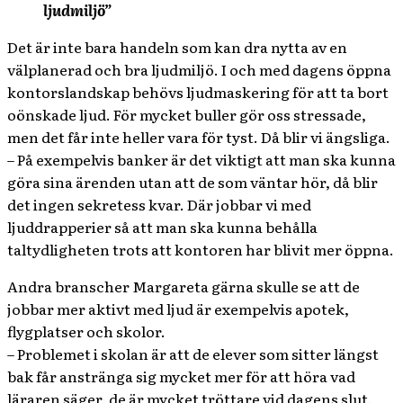
ljudmiljö”
Det är inte bara handeln som kan dra nytta av en
välplanerad och bra ljudmiljö. I och med dagens öppna
kontorslandskap behövs ljudmaskering för att ta bort
oönskade ljud. För mycket buller gör oss stressade,
men det får inte heller vara för tyst. Då blir vi ängsliga.
– På exempelvis banker är det viktigt att man ska kunna
göra sina ärenden utan att de som väntar hör, då blir
det ingen sekretess kvar. Där jobbar vi med
ljuddrapperier så att man ska kunna behålla
taltydligheten trots att kontoren har blivit mer öppna.
Andra branscher Margareta gärna skulle se att de
jobbar mer aktivt med ljud är exempelvis apotek,
flygplatser och skolor.
– Problemet i skolan är att de elever som sitter längst
bak får anstränga sig mycket mer för att höra vad
läraren säger, de är mycket tröttare vid dagens slut.