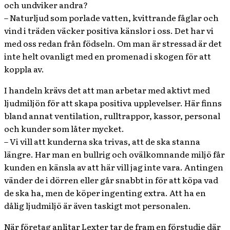
och undviker andra?
– Naturljud som porlade vatten, kvittrande fåglar och
vind i träden väcker positiva känslor i oss. Det har vi
med oss redan från födseln. Om man är stressad är det
inte helt ovanligt med en promenad i skogen för att
koppla av.
I handeln krävs det att man arbetar med aktivt med
ljudmiljön för att skapa positiva upplevelser. Här finns
bland annat ventilation, rulltrappor, kassor, personal
och kunder som låter mycket.
– Vi vill att kunderna ska trivas, att de ska stanna
längre. Har man en bullrig och ovälkomnande miljö får
kunden en känsla av att här vill jag inte vara. Antingen
vänder de i dörren eller går snabbt in för att köpa vad
de ska ha, men de köper ingenting extra. Att ha en
dålig ljudmiljö är även taskigt mot personalen.
När företag anlitar Lexter tar de fram en förstudie där