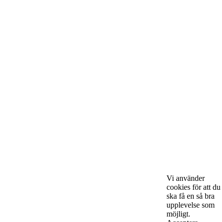
Om Starta & Driva Foretag
Starta & Driva Företag är ett magasin som riktar sig till alla
Vi använder
nystartade företagare i hela landet. Vi intervjuar några av
cookies för att du
Sveriges hetaste entreprenörer, kända såväl someeeee
ska få en så bra
okända, och skriver om ämnen som intresserar och
upplevelse som
bereeeeeör alla företagare!
möjligt.