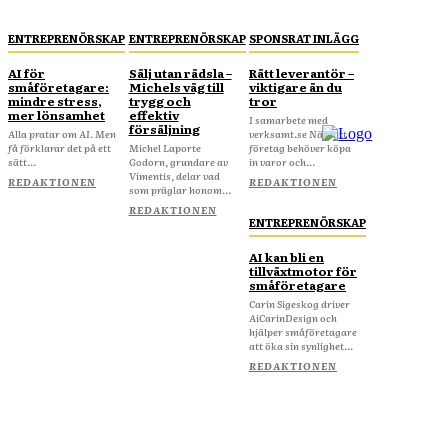
ENTREPRENÖRSKAP
ENTREPRENÖRSKAP
SPONSRAT INLÄGG
AI för
Sälj utan rädsla –
Rätt leverantör –
småföretagare:
Michels väg till
viktigare än du
mindre stress,
trygg och
tror
mer lönsamhet
effektiv
I samarbete med
försäljning
Alla pratar om AI. Men
verksamt.se När ditt
få förklarar det på ett
Michel Laporte
företag behöver köpa
sätt...
Godorn, grundare av
in varor och...
Vimentis, delar vad
REDAKTIONEN
REDAKTIONEN
som präglar honom...
REDAKTIONEN
ENTREPRENÖRSKAP
AI kan bli en
tillväxtmotor för
småföretagare
Carin Sigeskog driver
AiCarinDesign och
hjälper småföretagare
att öka sin synlighet...
REDAKTIONEN