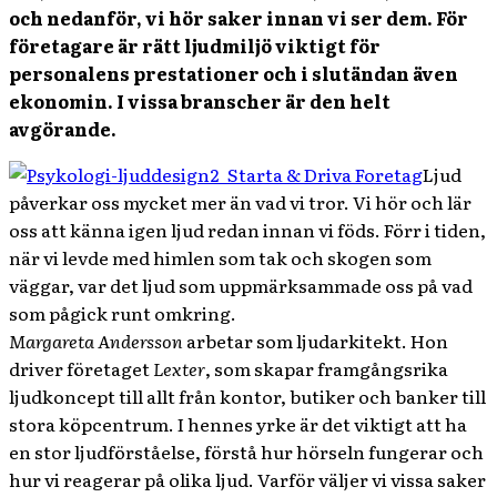
och nedanför, vi hör saker innan vi ser dem. För
företagare är rätt ljudmiljö viktigt för
personalens prestationer och i slutändan även
ekonomin. I vissa branscher är den helt
avgörande.
Ljud
påverkar oss mycket mer än vad vi tror. Vi hör och lär
oss att känna igen ljud redan innan vi föds. Förr i tiden,
när vi levde med himlen som tak och skogen som
väggar, var det ljud som uppmärksammade oss på vad
som pågick runt omkring.
Margareta Andersson
arbetar som ljudarkitekt. Hon
driver företaget
Lexter
, som skapar framgångsrika
ljudkoncept till allt från kontor, butiker och banker till
stora köpcentrum. I hennes yrke är det viktigt att ha
en stor ljudförståelse, förstå hur hörseln fungerar och
hur vi reagerar på olika ljud. Varför väljer vi vissa saker