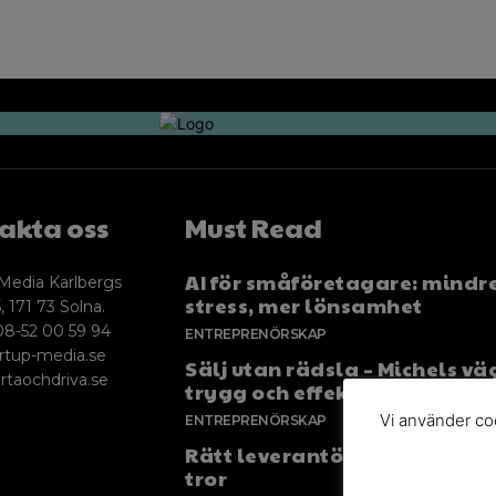
akta oss
Must Read
AI för småföretagare: mindr
Media Karlbergs
stress, mer lönsamhet
, 171 73 Solna.
08-52 00 59 94
ENTREPRENÖRSKAP
rtup-media.se
Sälj utan rädsla – Michels väg
rtaochdriva.se
trygg och effektiv försäljnin
Vi använder coo
ENTREPRENÖRSKAP
Rätt leverantör – viktigare ä
tror