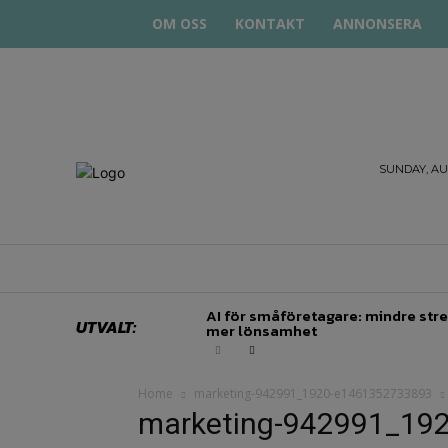
OM OSS
KONTAKT
ANNONSERA
STARTA
SUNDAY, AUG
& DRIVA
HEM
STARTUP BAR
EKONOMI
EN
AI för småföretagare: mindre stre
UTVALT:
mer lönsamhet
Home
marketing-942991_1920-e1461352733893
marketing-942991_19