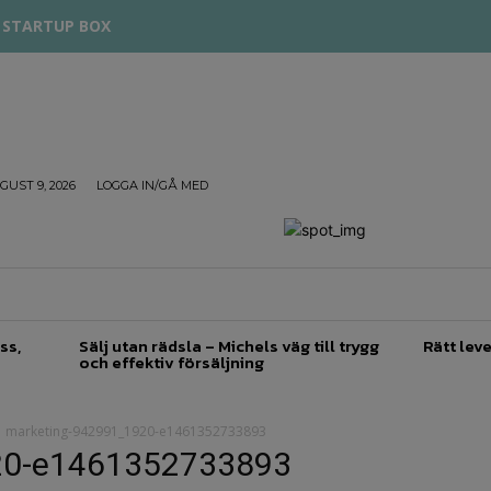
STARTUP BOX
UST 9, 2026
LOGGA IN/GÅ MED
TREPRENÖRSKAP
FÖRSÄLJNING
INSPIRATION
ss,
Sälj utan rädsla – Michels väg till trygg
Rätt leve
och effektiv försäljning
marketing-942991_1920-e1461352733893
20-e1461352733893