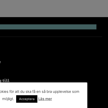
e
 till
g
kies för att du ska få en så bra upplevelse som
n du
möjligt.
Läs mer
Acceptera