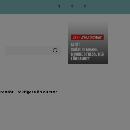
ENTREPRENÖRSKAP
AI FÖR
SMÅFÖRETAGARE:
MINDRE STRESS, MER
LÖNSAMHET
MARKNADSFÖRING
MORE
rantör – viktigare än du tror