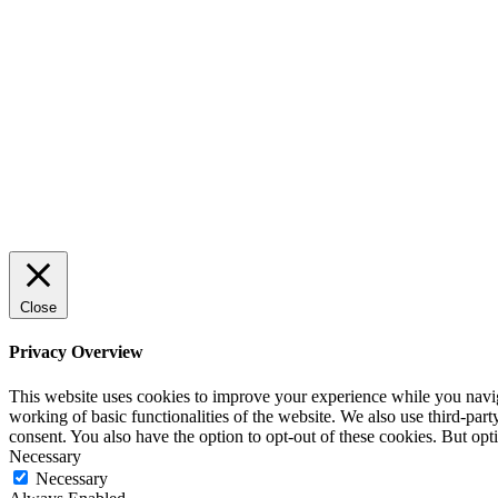
Sälj utan rädsla – Michels väg till
trygg och effektiv försäljning
ENTREPRENÖRSKAP
Rätt leverantör – viktigare än du tror
SPONSRAT INLÄGG
Close
Privacy Overview
This website uses cookies to improve your experience while you navigat
working of basic functionalities of the website. We also use third-pa
consent. You also have the option to opt-out of these cookies. But op
Necessary
Necessary