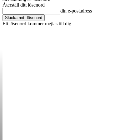
Återställ ditt lösenord
din e-postadress
Ett lösenord kommer mejlas till dig.
OM OSS
KONTAKT
ANNONSERA
STARTUP B
STARTA &
DRIVA