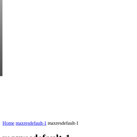
SATURDAY, AUGUS
HEM
STARTUP BAR
EKONOMI
ENTR
AI för småföretagare: mindre stress, mer
UTVALT:
lönsamhet
Rätt leverantör – viktigare än du tror
Home
maxresdefault-1
maxresdefault-1