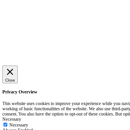
Sälj utan rädsla – Michels väg till
trygg och effektiv försäljning
ENTREPRENÖRSKAP
Rätt leverantör – viktigare än du tror
SPONSRAT INLÄGG
Close
Privacy Overview
This website uses cookies to improve your experience while you navigat
working of basic functionalities of the website. We also use third-pa
consent. You also have the option to opt-out of these cookies. But op
Necessary
Necessary