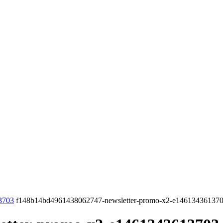
, 2026
LOGGA IN/GÅ MED
EPRENÖRSKAP
FÖRSÄLJNING
INSPIRATION
MA
Sälj utan rädsla – Michels väg till trygg och
effektiv försäljning
3703
f148b14bd4961438062747-newsletter-promo-x2-e14613436137