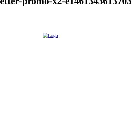
etter-promo-x2-e1461343613703