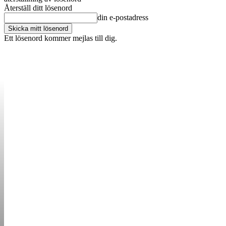
Återställ ditt lösenord
din e-postadress
Ett lösenord kommer mejlas till dig.
OM OSS
KONTAKT
ANNONSERA
STARTUP B
STARTA &
DRIVA