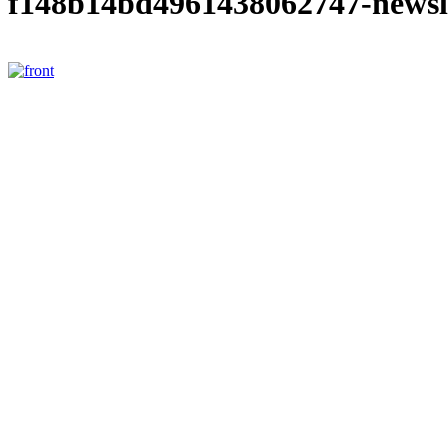
f148b14bd4961438062747-newsl