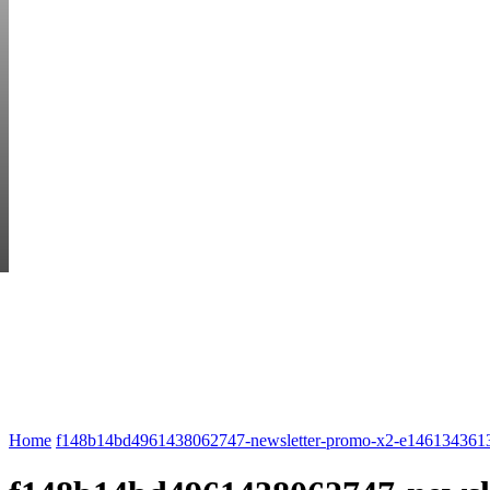
FRIDAY, AUGUST 7
HEM
STARTUP BAR
EKONOMI
ENTR
AI för småföretagare: mindre stress, mer
UTVALT:
lönsamhet
Rätt leverantör – viktigare än du tror
Home
f148b14bd4961438062747-newsletter-promo-x2-e146134361