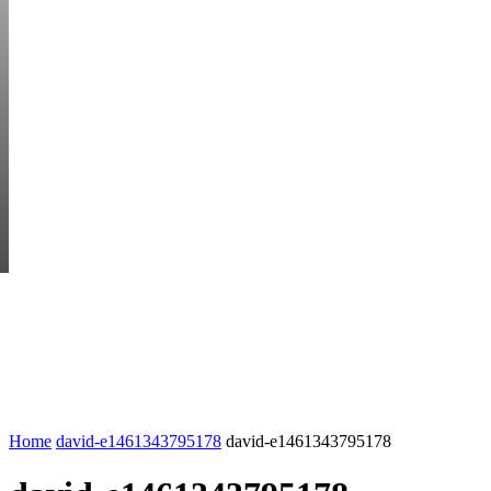
SATURDAY, AUGUS
HEM
STARTUP BAR
EKONOMI
ENTR
AI för småföretagare: mindre stress, mer
UTVALT:
lönsamhet
Rätt leverantör – viktigare än du tror
Home
david-e1461343795178
david-e1461343795178