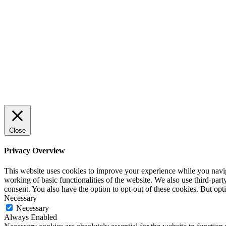
trygg och effektiv försäljning
ENTREPRENÖRSKAP
Rätt leverantör – viktigare än du tror
SPONSRAT INLÄGG
Close
Privacy Overview
This website uses cookies to improve your experience while you navigat
working of basic functionalities of the website. We also use third-pa
consent. You also have the option to opt-out of these cookies. But op
Necessary
Necessary
Always Enabled