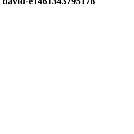
david-e1461343795178