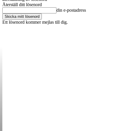
Återställ ditt lösenord
din e-postadress
Ett lösenord kommer mejlas till dig.
OM OSS
KONTAKT
ANNONSERA
STARTUP B
STARTA &
DRIVA