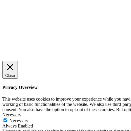
trygg och effektiv försäljning
ENTREPRENÖRSKAP
Rätt leverantör – viktigare än du tror
SPONSRAT INLÄGG
Close
Privacy Overview
This website uses cookies to improve your experience while you navigat
working of basic functionalities of the website. We also use third-pa
consent. You also have the option to opt-out of these cookies. But op
Necessary
Necessary
Always Enabled