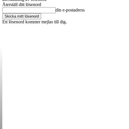
Återställ ditt lösenord
din e-postadress
Ett lösenord kommer mejlas till dig.
OM OSS
KONTAKT
ANNONSERA
STARTUP B
STARTA &
DRIVA