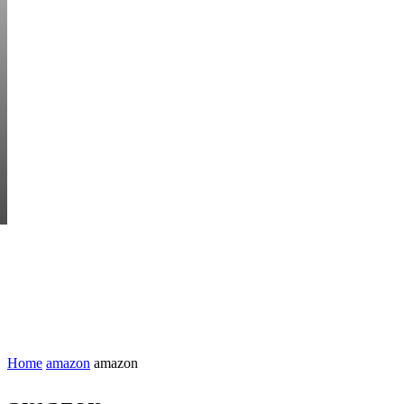
THURSDAY, AUGUS
HEM
STARTUP BAR
EKONOMI
ENTR
AI för småföretagare: mindre stress, mer
UTVALT:
lönsamhet
Rätt leverantör – viktigare än du tror
Home
amazon
amazon