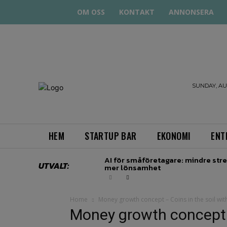
OM OSS
KONTAKT
ANNONSERA
STARTA
SUNDAY, AUG
& DRIVA
HEM
STARTUP BAR
EKONOMI
ENT
AI för småföretagare: mindre stre
UTVALT:
mer lönsamhet
Home
Money growth concept – Coins in the soil wit
Money growth concept –