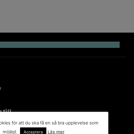
e
 till
g
kies för att du ska få en så bra upplevelse som
möjligt.
Läs mer
Acceptera