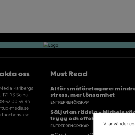
akta oss
Must Read
AI för småföretagare: mindr
Media Karlbergs
stress, mer lönsamhet
, 171 73 Solna.
08-52 00 59 94
ENTREPRENÖRSKAP
rtup-media.se
Sälj utan rädsla – Michels väg
rtaochdriva.se
trygg och effektiv försäljnin
Vi använder coo
ENTREPRENÖRSKAP