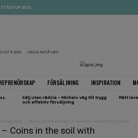
STARTUP BOX
UST 9, 2026
LOGGA IN/GÅ MED
REPRENÖRSKAP
FÖRSÄLJNING
INSPIRATION
M
ss,
Sälj utan rädsla – Michels väg till trygg
Rätt leve
och effektiv försäljning
h young plant
Money growth concept - Coins in the soil with young plant
 Coins in the soil with