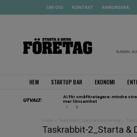
OM OSS
KONTAKT
ANNONSERA
STARTA
& DRIVA
SUNDAY, AUG
HEM
STARTUP BAR
EKONOMI
ENT
AI för småföretagare: mindre stre
UTVALT:
mer lönsamhet
Home
Taskrabbit-2_Starta & Driva Foretag
Taskra
Taskrabbit-2_Starta & 