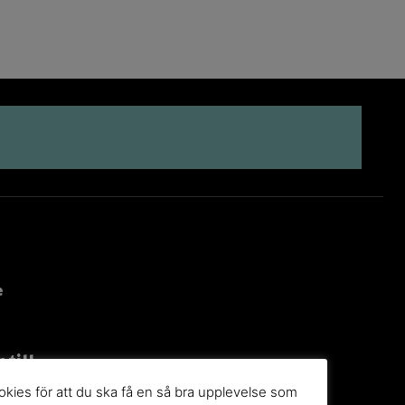
e
 till
g
kies för att du ska få en så bra upplevelse som