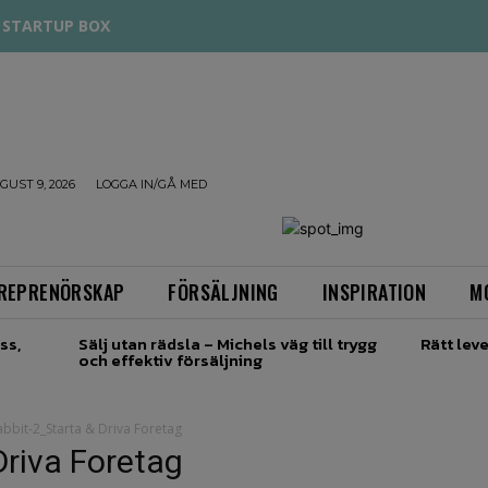
STARTUP BOX
UST 9, 2026
LOGGA IN/GÅ MED
REPRENÖRSKAP
FÖRSÄLJNING
INSPIRATION
M
ss,
Sälj utan rädsla – Michels väg till trygg
Rätt leve
och effektiv försäljning
bbit-2_Starta & Driva Foretag
Driva Foretag