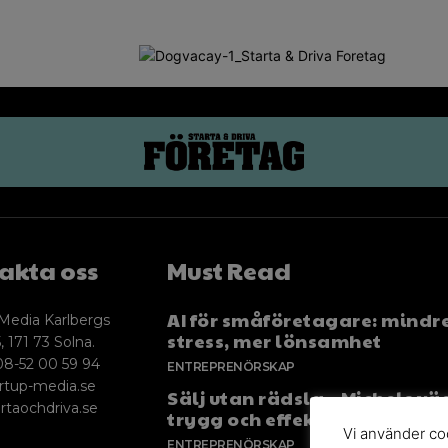
akta oss
Must Read
AI för småföretagare: mindr
Media Karlbergs
stress, mer lönsamhet
, 171 73 Solna.
08-52 00 59 94
ENTREPRENÖRSKAP
rtup-media.se
Sälj utan rädsla – Michels väg
rtaochdriva.se
trygg och effektiv försäljnin
Vi använder coo
ENTREPRENÖRSKAP