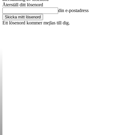
Återställ ditt lösenord
din e-postadress
Ett lösenord kommer mejlas till dig.
OM OSS
KONTAKT
ANNONSERA
STARTUP B
STARTA &
DRIVA