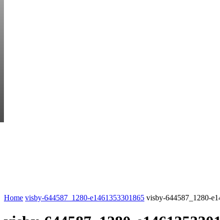
THURSDAY, AUGUS
HEM
STARTUP BAR
EKONOMI
ENTR
AI för småföretagare: mindre stress, mer
UTVALT:
lönsamhet
Rätt leverantör – viktigare än du tror
Home
visby-644587_1280-e1461353301865
visby-644587_1280-e