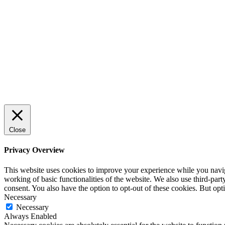
trygg och effektiv försäljning
ENTREPRENÖRSKAP
Rätt leverantör – viktigare än du tror
SPONSRAT INLÄGG
Close
Privacy Overview
This website uses cookies to improve your experience while you navigat
working of basic functionalities of the website. We also use third-pa
consent. You also have the option to opt-out of these cookies. But op
Necessary
Necessary
Always Enabled