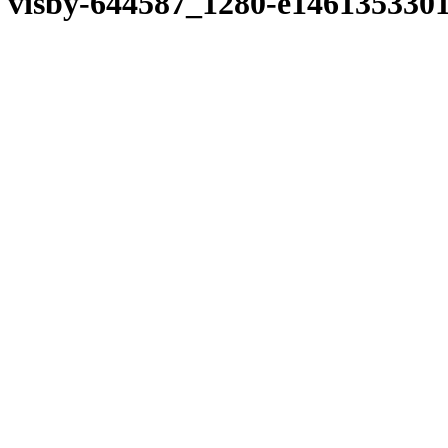
visby-644587_1280-e146135330