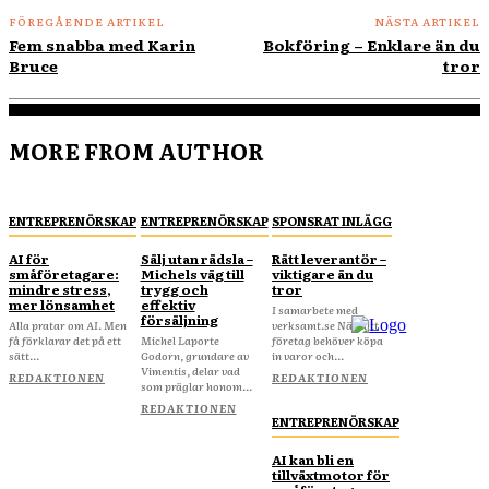
FÖREGÅENDE ARTIKEL
NÄSTA ARTIKEL
Fem snabba med Karin
Bokföring – Enklare än du
Bruce
tror
MORE FROM AUTHOR
ENTREPRENÖRSKAP
ENTREPRENÖRSKAP
SPONSRAT INLÄGG
AI för
Sälj utan rädsla –
Rätt leverantör –
småföretagare:
Michels väg till
viktigare än du
mindre stress,
trygg och
tror
mer lönsamhet
effektiv
I samarbete med
försäljning
Alla pratar om AI. Men
verksamt.se När ditt
få förklarar det på ett
Michel Laporte
företag behöver köpa
sätt...
Godorn, grundare av
in varor och...
Vimentis, delar vad
REDAKTIONEN
REDAKTIONEN
som präglar honom...
REDAKTIONEN
ENTREPRENÖRSKAP
AI kan bli en
tillväxtmotor för