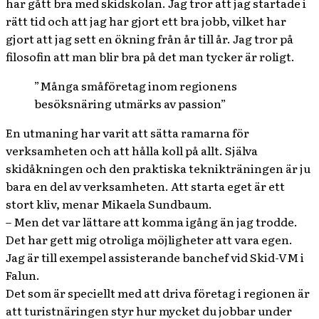
har gått bra med skidskolan. Jag tror att jag startade i
rätt tid och att jag har gjort ett bra jobb, vilket har
gjort att jag sett en ökning från år till år. Jag tror på
filosofin att man blir bra på det man tycker är roligt.
”Många småföretag inom regionens
besöksnäring utmärks av passion”
En utmaning har varit att sätta ramarna för
verksamheten och att hålla koll på allt. Själva
skidåkningen och den praktiska teknikträningen är ju
bara en del av verksamheten. Att starta eget är ett
stort kliv, menar Mikaela Sundbaum.
– Men det var lättare att komma igång än jag trodde.
Det har gett mig otroliga möjligheter att vara egen.
Jag är till exempel assisterande banchef vid Skid-VM i
Falun.
Det som är speciellt med att driva företag i regionen är
att turistnäringen styr hur mycket du jobbar under