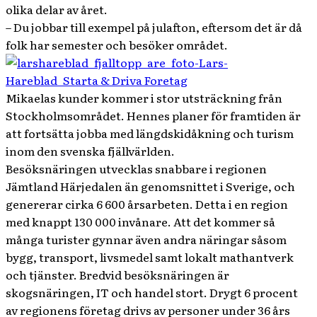
olika delar av året.
– Du jobbar till exempel på julafton, eftersom det är då
folk har semester och besöker området.
Mikaelas kunder kommer i stor utsträckning från
Stockholmsområdet. Hennes planer för framtiden är
att fortsätta jobba med längdskidåkning och turism
inom den svenska fjällvärlden.
Besöksnäringen utvecklas snabbare i regionen
Jämtland Härjedalen än genomsnittet i Sverige, och
genererar cirka 6 600 årsarbeten. Detta i en region
med knappt 130 000 invånare. Att det kommer så
många turister gynnar även andra näringar såsom
bygg, transport, livsmedel samt lokalt mathantverk
och tjänster. Bredvid besöksnäringen är
skogsnäringen, IT och handel stort. Drygt 6 procent
av regionens företag drivs av personer under 36 års