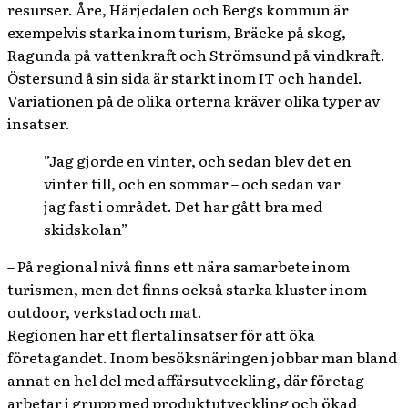
resurser. Åre, Härjedalen och Bergs kommun är
exempelvis starka inom turism, Bräcke på skog,
Ragunda på vattenkraft och Strömsund på vindkraft.
Östersund å sin sida är starkt inom IT och handel.
Variationen på de olika orterna kräver olika typer av
insatser.
”Jag gjorde en vinter, och sedan blev det en
vinter till, och en sommar – och sedan var
jag fast i området. Det har gått bra med
skidskolan”
– På regional nivå finns ett nära samarbete inom
turismen, men det finns också starka kluster inom
outdoor, verkstad och mat.
Regionen har ett flertal insatser för att öka
företagandet. Inom besöksnäringen jobbar man bland
annat en hel del med affärsutveckling, där företag
arbetar i grupp med produktutveckling och ökad