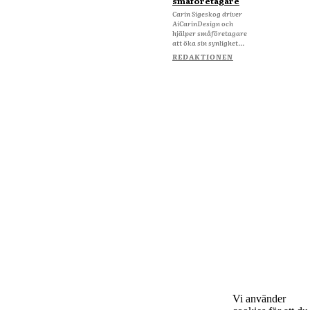
småföretagare
Carin Sigeskog driver
AiCarinDesign och
hjälper småföretagare
att öka sin synlighet...
REDAKTIONEN
Om Starta & Driva Foretag
Vi använder