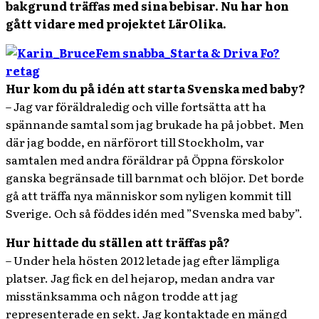
bakgrund träffas med sina bebisar. Nu har hon
gått vidare med projektet LärOlika.
Hur kom du på idén att starta Svenska med baby?
– Jag var föräldraledig och ville fortsätta att ha
spännande samtal som jag brukade ha på jobbet. Men
där jag bodde, en närförort till Stockholm, var
samtalen med andra föräldrar på Öppna förskolor
ganska begränsade till barnmat och blöjor. Det borde
gå att träffa nya människor som nyligen kommit till
Sverige. Och så föddes idén med ”Svenska med baby”.
Hur hittade du ställen att träffas på?
– Under hela hösten 2012 letade jag efter lämpliga
platser. Jag fick en del hejarop, medan andra var
misstänksamma och någon trodde att jag
representerade en sekt. Jag kontaktade en mängd