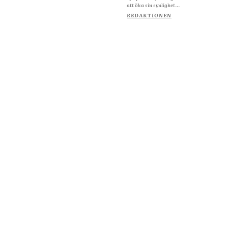
att öka sin synlighet...
REDAKTIONEN
Om Starta & Driva Foretag