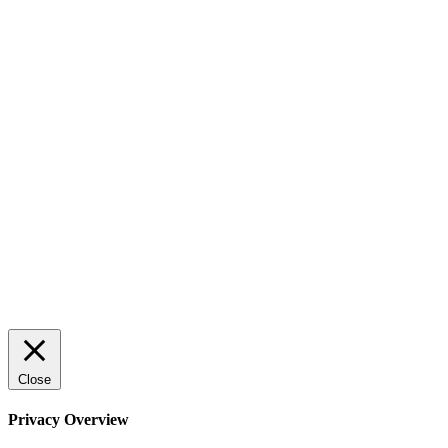
AI för småföretagare: mindre stress, mer
lönsamhet
Sälj utan rädsla – Michels väg till trygg och
effektiv försäljning
Rätt leverantör – viktigare än du tror
© 2022 StartUp Media. All Rights Reserved.
Close
Privacy Overview