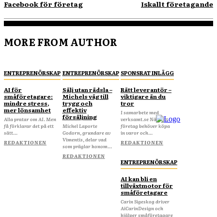
Facebook för företag
Iskallt företagande
MORE FROM AUTHOR
ENTREPRENÖRSKAP
ENTREPRENÖRSKAP
SPONSRAT INLÄGG
AI för
Sälj utan rädsla –
Rätt leverantör –
småföretagare:
Michels väg till
viktigare än du
mindre stress,
trygg och
tror
mer lönsamhet
effektiv
I samarbete med
försäljning
Alla pratar om AI. Men
verksamt.se När ditt
få förklarar det på ett
Michel Laporte
företag behöver köpa
sätt...
Godorn, grundare av
in varor och...
Vimentis, delar vad
REDAKTIONEN
REDAKTIONEN
som präglar honom...
REDAKTIONEN
ENTREPRENÖRSKAP
AI kan bli en
tillväxtmotor för
småföretagare
Carin Sigeskog driver
AiCarinDesign och
hjälper småföretagare