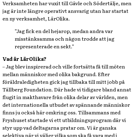
Verksamheten har vuxit till Gävle och Södertälje, men
jag är inte längre operativt ansvarig utan har startat
en ny verksamhet, LärOlika.
”Jag fick en del hejarop, medan andra var
misstänksamma och någon trodde att jag
representerade en sekt.”
Vad är LärOlika?
– Jag blev inspirerad och ville fortsätta få till möten
mellan människor med olika bakgrund. Efter
föräldraledigheten gick jag tillbaka till mitt jobb på
Tällberg Foundation. Där hade vi tidigare bland annat
flugit in makthavare från olika delar av världen, men
det internationella utbudet av spännande människor
finns ju också här omkring oss. Tillsammans med
Fryshuset startade vi ett utbildningsprogram där vi
styr upp vad deltagarna pratar om. Vi är ganska
selektiva när vi väljer vilka som ska få vara med i