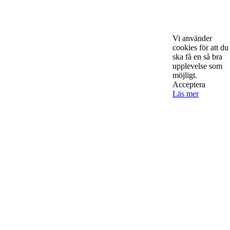
Starta & Driva Företag är ett magasin som riktar sig till alla
nystartade företagare i hela landet. Vi intervjuar några av
Sveriges hetaste entreprenörer, kända såväl someeeee
okända, och skriver om ämnen som intresserar och
Vi använder
bereeeeeör alla företagare!
cookies för att du
ska få en så bra
upplevelse som
möjligt.
Acceptera
Läs mer
Kontakta oss
StartUp Media Karlbergs Strand 15, 171 73 Solna. Telefon 08-52
00 59 94 www.startup-media.se info@startaochdriva.se
Must Read