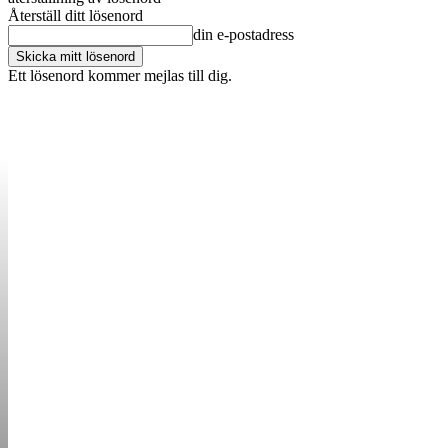
Återställ ditt lösenord
din e-postadress
Ett lösenord kommer mejlas till dig.
OM OSS
KONTAKT
ANNONSERA
STARTUP B
STARTA &
DRIVA