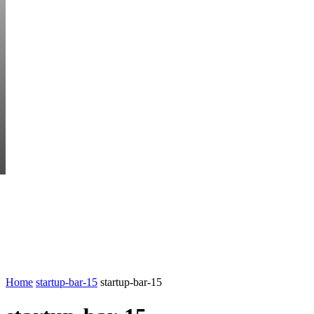
SUNDAY, AUGUST 
HEM
STARTUP BAR
EKONOMI
ENTR
AI för småföretagare: mindre stress, mer
UTVALT:
lönsamhet
Rätt leverantör – viktigare än du tror
Home
startup-bar-15
startup-bar-15