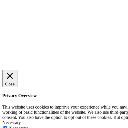
Sälj utan rädsla – Michels väg till
trygg och effektiv försäljning
ENTREPRENÖRSKAP
Rätt leverantör – viktigare än du tror
SPONSRAT INLÄGG
Close
Privacy Overview
This website uses cookies to improve your experience while you navigat
working of basic functionalities of the website. We also use third-pa
consent. You also have the option to opt-out of these cookies. But op
Necessary