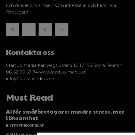
och skriver om ämnen som intresserar och berör alla
företagare!
Kontakta oss
StartUp Media Karlbergs Strand 15, 171 73 Solna. Telefon
08-52 00 59 94 www.startup-media.se
info@startaochdriva.se
Must Read
AI för småföretagare: mindre stress, mer
lönsamhet
ENTREPRENÖRSKAP
Sälj utan rädsla – Michels väg till trygg