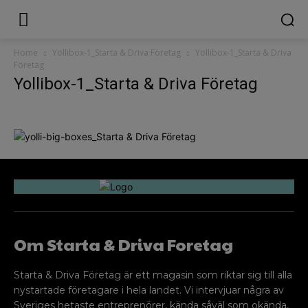
Home
Yollibox-1_Starta & Driva Företag
Yollibox-1_Starta & Driva
Företag
Yollibox-1_Starta & Driva Företag
Om Starta & Driva Foretag
Starta & Driva Företag är ett magasin som riktar sig till alla
nystartade företagare i hela landet. Vi intervjuar några av
Sveriges hetaste entreprenörer, kända såväl som okända,