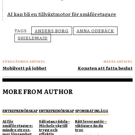
AI kan bli en tillväxtmotor för småföretagare
TAGS
ANDERS BORG
ANNA ODEBÄCK
SHIELDMAID
FÖREGÅENDE ARTIKEL
NÄSTA ARTIKEL
Mobilvett på jobbet
Konsten att fatta beslut
MORE FROM AUTHOR
ENTREPRENÖRSKAP
ENTREPRENÖRSKAP
SPONSRAT INLÄGG
AI för
Sälj utan rädsla –
Rätt leverantör –
småföretagare:
Michels väg till
viktigare än du
mindre stress,
trygg och
tror
mer lönsamhet
effektiv