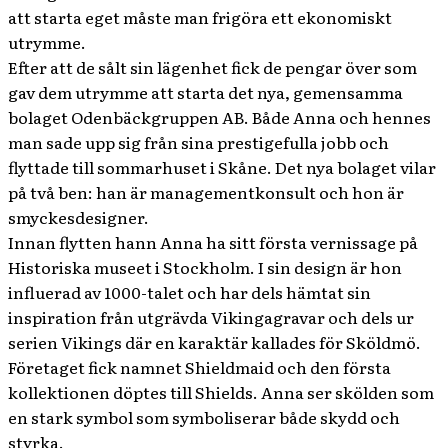
att starta eget måste man frigöra ett ekonomiskt
utrymme.
Efter att de sålt sin lägenhet fick de pengar över som
gav dem utrymme att starta det nya, gemensamma
bolaget Odenbäckgruppen AB. Både Anna och hennes
man sade upp sig från sina prestigefulla jobb och
flyttade till sommarhuset i Skåne. Det nya bolaget vilar
på två ben: han är managementkonsult och hon är
smyckesdesigner.
Innan flytten hann Anna ha sitt första vernissage på
Historiska museet i Stockholm. I sin design är hon
influerad av 1000-talet och har dels hämtat sin
inspiration från utgrävda Vikingagravar och dels ur
serien Vikings där en karaktär kallades för Sköldmö.
Företaget fick namnet Shieldmaid och den första
kollektionen döptes till Shields. Anna ser skölden som
en stark symbol som symboliserar både skydd och
styrka.