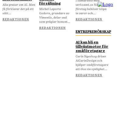
I samarbete med
försäljning
Alla pratar om AI. Men
verksamt.se När ditt
få förklarar det på ett
Michel Laporte
företag behöver köpa
sätt...
Godorn, grundare av
in varor och...
Vimentis, delar vad
REDAKTIONEN
REDAKTIONEN
som präglar honom...
REDAKTIONEN
ENTREPRENÖRSKAP
AI kan bli en
tillväxtmotor för
småföretagare
Carin Sigeskog driver
AiCarinDesign och
hjälper småföretagare
att öka sin synlighet...
REDAKTIONEN