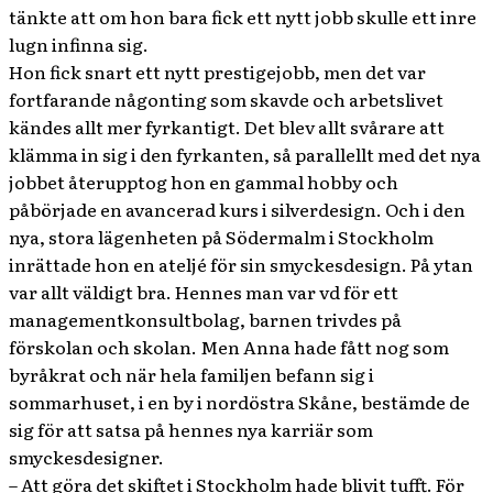
tänkte att om hon bara fick ett nytt jobb skulle ett inre
lugn infinna sig.
Hon fick snart ett nytt prestigejobb, men det var
fortfarande någonting som skavde och arbetslivet
kändes allt mer fyrkantigt. Det blev allt svårare att
klämma in sig i den fyrkanten, så parallellt med det nya
jobbet återupptog hon en gammal hobby och
påbörjade en avancerad kurs i silverdesign. Och i den
nya, stora lägenheten på Södermalm i Stockholm
inrättade hon en ateljé för sin smyckesdesign. På ytan
var allt väldigt bra. Hennes man var vd för ett
managementkonsultbolag, barnen trivdes på
förskolan och skolan. Men Anna hade fått nog som
byråkrat och när hela familjen befann sig i
sommarhuset, i en by i nordöstra Skåne, bestämde de
sig för att satsa på hennes nya karriär som
smyckesdesigner.
– Att göra det skiftet i Stockholm hade blivit tufft. För