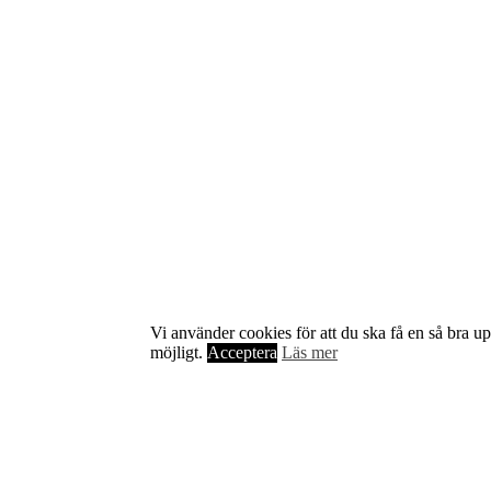
Om Starta & Driva Foretag
Starta & Driva Företag är ett magasin som riktar sig till alla
nystartade företagare i hela landet. Vi intervjuar några av
Sveriges hetaste entreprenörer, kända såväl someeeee
okända, och skriver om ämnen som intresserar och
Vi använder cookies för att du ska få en så bra u
bereeeeeör alla företagare!
möjligt.
Acceptera
Läs mer