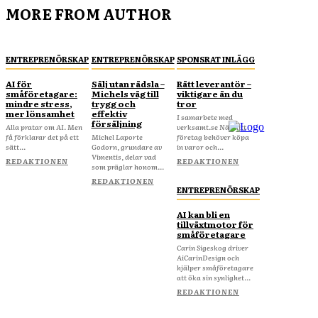
MORE FROM AUTHOR
ENTREPRENÖRSKAP
ENTREPRENÖRSKAP
SPONSRAT INLÄGG
AI för
Sälj utan rädsla –
Rätt leverantör –
småföretagare:
Michels väg till
viktigare än du
mindre stress,
trygg och
tror
mer lönsamhet
effektiv
I samarbete med
försäljning
Alla pratar om AI. Men
verksamt.se När ditt
få förklarar det på ett
Michel Laporte
företag behöver köpa
sätt...
Godorn, grundare av
in varor och...
Vimentis, delar vad
REDAKTIONEN
REDAKTIONEN
som präglar honom...
REDAKTIONEN
ENTREPRENÖRSKAP
AI kan bli en
tillväxtmotor för
småföretagare
Carin Sigeskog driver
AiCarinDesign och
hjälper småföretagare
att öka sin synlighet...
REDAKTIONEN