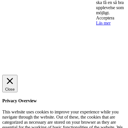
ska få en så bra
Sälj utan rädsla – Michels väg till trygg och
upplevelse som
möjligt.
effektiv försäljning
Acceptera
Läs mer
Rätt leverantör – viktigare än du tror
© 2022 StartUp Media. All Rights Reserved.
Close
Privacy Overview
This website uses cookies to improve your experience while you
navigate through the website. Out of these, the cookies that are
categorized as necessary are stored on your browser as they are
essential for the working of basic functionalities of the website. We