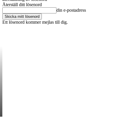
Återställ ditt lösenord
din e-postadress
Ett lösenord kommer mejlas till dig.
OM OSS
KONTAKT
ANNONSERA
STARTUP B
FORETAG
SATURDAY, AUGUS
STARTA & DRIVA
HEM
STARTUP BAR
EKONOMI
ENTR