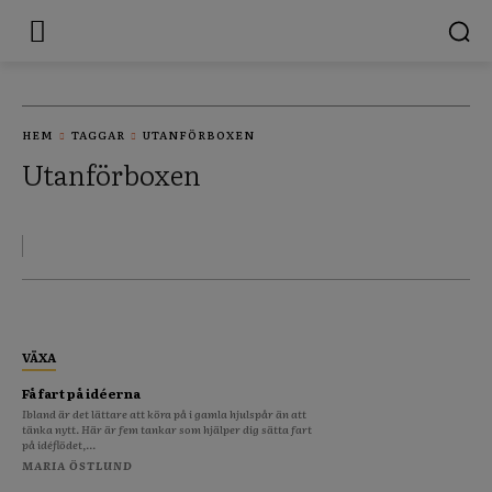
HEM
TAGGAR
UTANFÖRBOXEN
Utanförboxen
VÄXA
Få fart på idéerna
Ibland är det lättare att köra på i gamla hjulspår än att
tänka nytt. Här är fem tankar som hjälper dig sätta fart
på idéflödet,...
MARIA ÖSTLUND