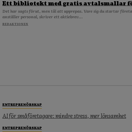
Ett bibliotekt med gratis avtalsmallar f
Det har sagts förut, men tål att upprepas. Vare sig du startar föret
anställer personal, skriver ett aktiebrev...
REDAKTIONEN
ENTREPRENÖRSKAP
AI för småföretagare: mindre stress, mer lönsamhet
ENTREPRENÖRSKAP