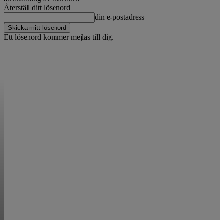
Återställ ditt lösenord
din e-postadress
Ett lösenord kommer mejlas till dig.
OM OSS
KONTAKT
ANNONSERA
STARTUP B
STARTA &
DRIVA