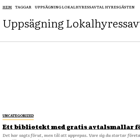
HEM
TAGGAR
UPPSÄGNING LOKALHYRESSAVTAL HYRESGÄSTEN
Uppsägning Lokalhyressav
UNCATEGORIZED
Ett bibliotekt med gratis avtalsmallar f
Det har sagts förut, men tål att upprepas. Vare sig du startar föret