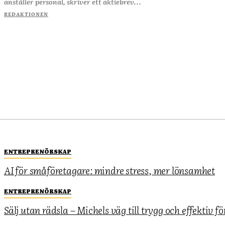
anställer personal, skriver ett aktiebrev...
REDAKTIONEN
ENTREPRENÖRSKAP
AI för småföretagare: mindre stress, mer lönsamhet
ENTREPRENÖRSKAP
Sälj utan rädsla – Michels väg till trygg och effektiv fö