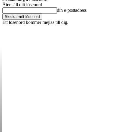
Återställ ditt lösenord
din e-postadress
Ett lösenord kommer mejlas till dig.
OM OSS
KONTAKT
ANNONSERA
STARTUP B
STARTA &
DRIVA