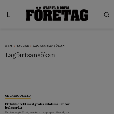
HEM
TAGGAR
LAGFARTSANSÖKAN
Lagfartsansökan
UNCATEGORIZED
Ett bibliotekt med gratis avtalsmallar för
bolagsrätt
Det har sagts förut, men tål att upprepas. Vare sig du