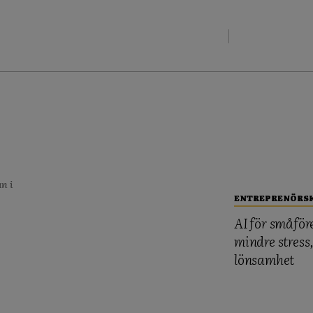
n i
ENTREPRENÖRS
AI för småför
mindre stress
lönsamhet