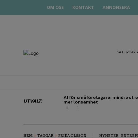
OM OSS
KONTAKT
ANNONSERA
STARTA
SATURDAY, 
& DRIVA
HEM
STARTUP BAR
EKONOMI
EN
AI för småföretagare: mindre stre
UTVALT:
mer lönsamhet
HEM
TAGGAR
FRIDA OLSSON
NYHETER
ENTREP