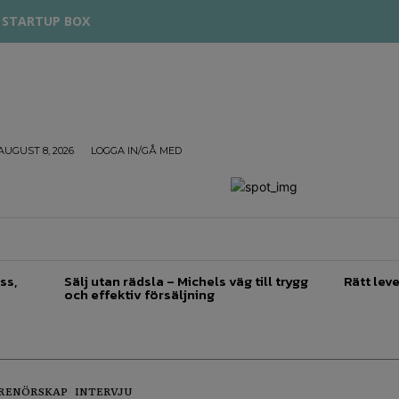
STARTUP BOX
AUGUST 8, 2026
LOGGA IN/GÅ MED
TREPRENÖRSKAP
FÖRSÄLJNING
INSPIRATION
ss,
Sälj utan rädsla – Michels väg till trygg
Rätt leve
och effektiv försäljning
RENÖRSKAP
INTERVJU