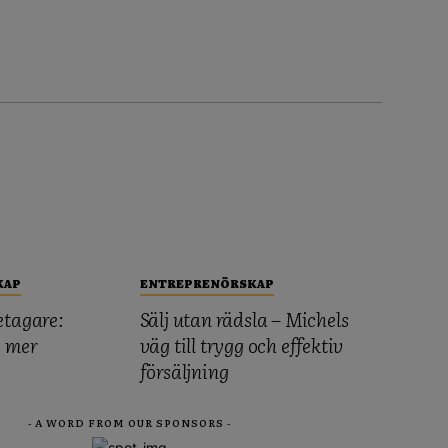
KAP
ENTREPRENÖRSKAP
etagare:
Sälj utan rädsla – Michels
, mer
väg till trygg och effektiv
försäljning
- A WORD FROM OUR SPONSORS -