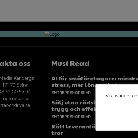
akta oss
Must Read
AI för småföretagare: mindr
Media Karlbergs
stress, mer lönsamhet
, 171 73 Solna.
08-52 00 59 94
ENTREPRENÖRSKAP
Vi använder coo
rtup-media.se
Sälj utan rädsla – Michels väg
rtaochdriva.se
trygg och effektiv försäljnin
ENTREPRENÖRSKAP
Rätt leverantör – viktigare ä
tror