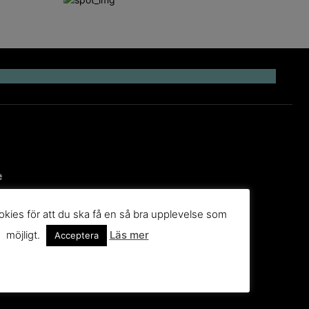
e
kies för att du ska få en så bra upplevelse som
 till
möjligt.
Läs mer
Acceptera
g
n du