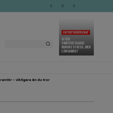
ENTREPRENÖRSKAP
AI FÖR
SMÅFÖRETAGARE:
MINDRE STRESS, MER
LÖNSAMHET
MARKNADSFÖRING
MORE
rantör – viktigare än du tror