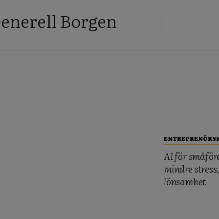
Generell Borgen
ENTREPRENÖRS
AI för småför
mindre stress
lönsamhet