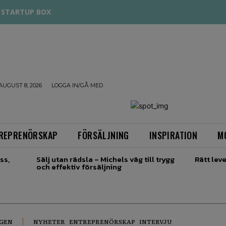
STARTUP BOX
AUGUST 8, 2026
LOGGA IN/GÅ MED
REPRENÖRSKAP
FÖRSÄLJNING
INSPIRATION
M
ss,
Sälj utan rädsla – Michels väg till trygg
Rätt leve
och effektiv försäljning
RGEN
NYHETER
ENTREPRENÖRSKAP
INTERVJU