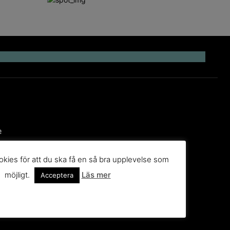
e
kies för att du ska få en så bra upplevelse som
 till
möjligt.
Läs mer
Acceptera
g
n du