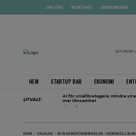
OM OSS
KONTAKT
ANNONSERA
STARTA
SATURDAY, 
& DRIVA
HEM
STARTUP BAR
EKONOMI
ENT
AI för småföretagare: mindre stre
UTVALT:
mer lönsamhet
HEM
TAGGAR
BORGENSFÖRBINDELSE – GENERELL BO