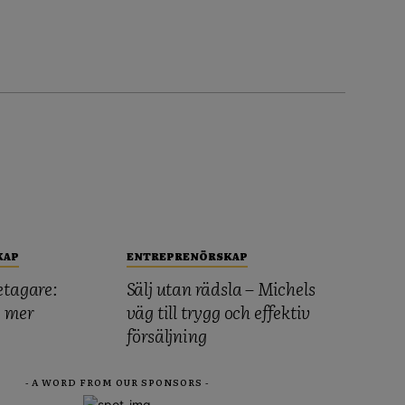
KAP
ENTREPRENÖRSKAP
etagare:
Sälj utan rädsla – Michels
, mer
väg till trygg och effektiv
försäljning
- A WORD FROM OUR SPONSORS -