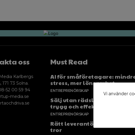
akta oss
Must Read
AI för småföretagare: mindr
Media Karlbergs
stress, mer lönsamhet
, 171 73 Solna.
08-52 00 59 94
ENTREPRENÖRSKAP
Vi använder coo
rtup-media.se
Sälj utan rädsla – Michels väg
rtaochdriva.se
trygg och effektiv försäljnin
ENTREPRENÖRSKAP
Rätt leverantör – viktigare ä
tror