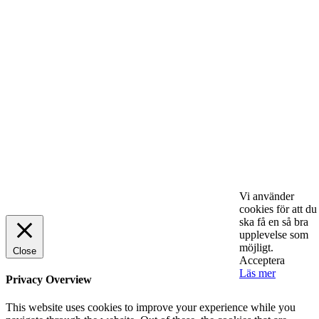
lönsamhet
ENTREPRENÖRSKAP
Sälj utan rädsla – Michels väg till trygg och
effektiv försäljning
ENTREPRENÖRSKAP
Rätt leverantör – viktigare än du tror
SPONSRAT INLÄGG
© 2025 StartUp Media. All Rights Reserved.
Vi använder
cookies för att du
ska få en så bra
upplevelse som
möjligt.
Close
Acceptera
Läs mer
Privacy Overview
This website uses cookies to improve your experience while you