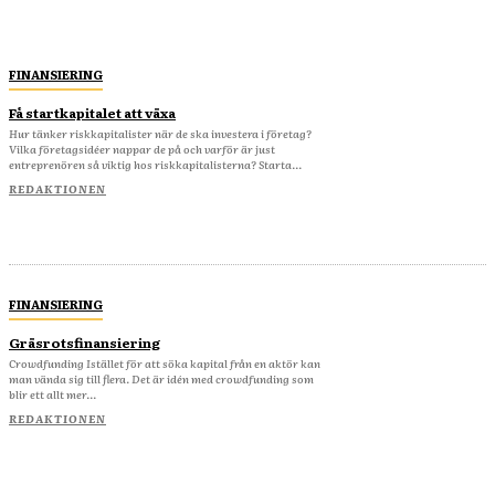
FINANSIERING
Få startkapitalet att växa
Hur tänker riskkapitalister när de ska investera i företag?
Vilka företagsidéer nappar de på och varför är just
entreprenören så viktig hos riskkapitalisterna? Starta...
REDAKTIONEN
FINANSIERING
Gräsrotsfinansiering
Crowdfunding Istället för att söka kapital från en aktör kan
man vända sig till flera. Det är idén med crowdfunding som
blir ett allt mer...
REDAKTIONEN