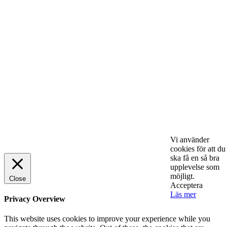
lönsamhet
ENTREPRENÖRSKAP
Sälj utan rädsla – Michels väg till trygg och
effektiv försäljning
ENTREPRENÖRSKAP
Rätt leverantör – viktigare än du tror
SPONSRAT INLÄGG
© 2025 StartUp Media. All Rights Reserved.
Vi använder
cookies för att du
ska få en så bra
upplevelse som
möjligt.
Close
Acceptera
Läs mer
Privacy Overview
This website uses cookies to improve your experience while you