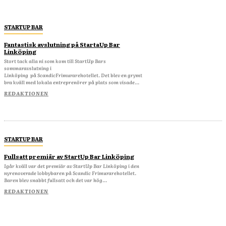
STARTUP BAR
Fantastisk avslutning på StartaUp Bar
Linköping
Stort tack alla ni som kom till StartUp Bars
sommaravslutning i
Linköping på ScandicFrimurarehotellet. Det blev en grymt
bra kväll med lokala entreprenörer på plats som visade...
REDAKTIONEN
STARTUP BAR
Fullsatt premiär av StartUp Bar Linköping
Igår kväll var det premiär av StartUp Bar Linköping i den
nyrenoverade lobbybaren på Scandic Frimurarehotellet.
Baren blev snabbt fullsatt och det var hög...
REDAKTIONEN