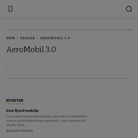
HEM
TAGGAR
AEROMOBIL 3.0
AeroMobil 3.0
NYHETER
Den Nya Pendeln
I storstäderna kan den dagliga resan till och från jobbet
vara en smått påfrestande upplevelse, vare sig man kör
bil eller åker...
REDAKTIONEN