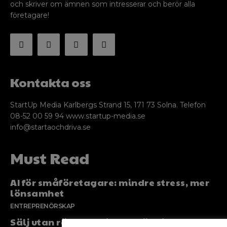
och skriver om ämnen som intresserar och berör alla
företagare!
Kontakta oss
StartUp Media Karlbergs Strand 15, 171 73 Solna. Telefon
08-52 00 59 94 www.startup-media.se
info@startaochdriva.se
Must Read
AI för småföretagare: mindre stress, mer
lönsamhet
ENTREPRENÖRSKAP
Sälj utan rädsla – Michels väg till trygg