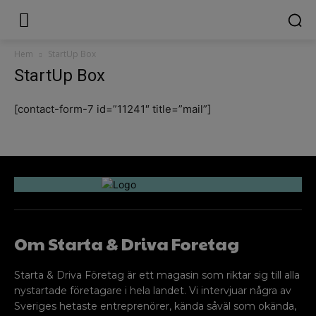
Hem
StartUp Box
StartUp Box
[contact-form-7 id=”11241″ title=”mail”]
Om Starta & Driva Foretag
Starta & Driva Företag är ett magasin som riktar sig till alla
nystartade företagare i hela landet. Vi intervjuar några av
Sveriges hetaste entreprenörer, kända såväl som okända,