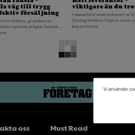
tan rädsla –
Rätt leverantör –
s väg till trygg
viktigare än du tro
fektiv försäljning
I samarbete med verksamt.se När ditt
företag behöver köpa in varor o
porte Godorn, grundare av
 delar vad som präglar honom...
REDAKTIONEN
NEN
Vi använder coo
akta oss
Must Read