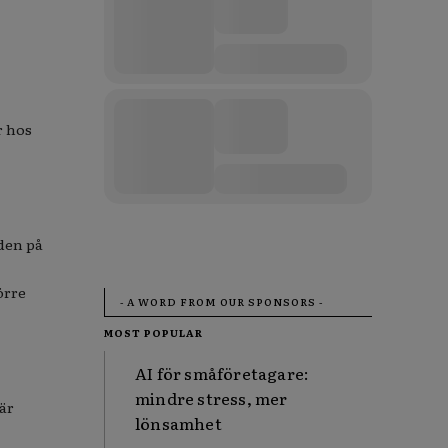
r hos
rden på
örre
- A WORD FROM OUR SPONSORS -
MOST POPULAR
AI för småföretagare:
mindre stress, mer
är
lönsamhet