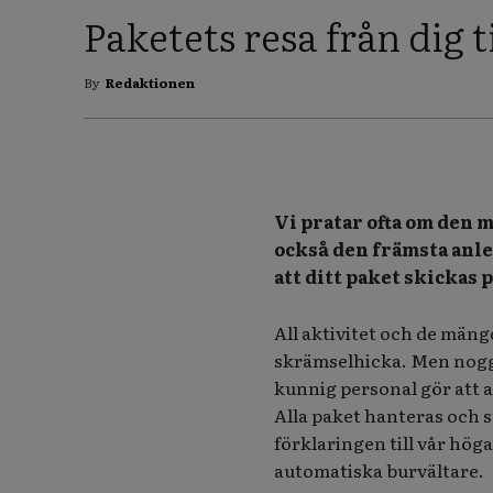
Paketets resa från dig 
By
Redaktionen
Vi pratar ofta om den m
också den främsta anled
att ditt paket skickas p
All aktivitet och de mäng
skrämselhicka. Men noggr
kunnig personal gör att al
Alla paket hanteras och s
förklaringen till vår hög
automatiska burvältare.