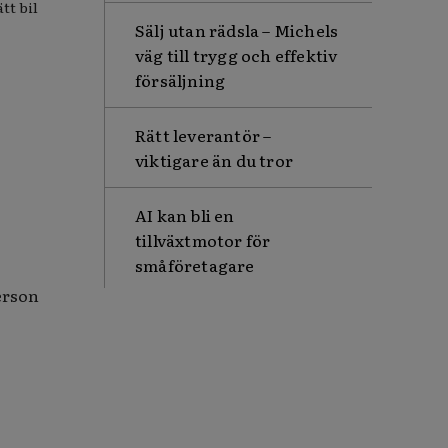
tt bil
Sälj utan rädsla – Michels
väg till trygg och effektiv
försäljning
Rätt leverantör –
viktigare än du tror
AI kan bli en
tillväxtmotor för
småföretagare
erson