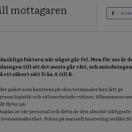
till mottagaren
FACE
änskliga faktorn när något går fel. Men för oss är d
ningen till att det mesta går rätt, och anledningen 
å ett säkert sätt från A till B.
der paket som hanteras på våra terminaler kan lätt ge
ann logistik och väl inarbetade rutiner, tillsammans m
lt flyter på.
taplas av vår personal och detta är den absolut viktigaste
a leveranssäkerhet. Fokus på manuell hantering istället fö