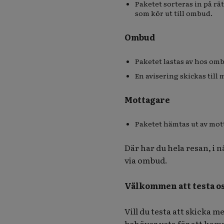
Paketet sorteras in på rät
som kör ut till ombud.
Ombud
Paketet lastas av hos omb
En avisering skickas till
Mottagare
Paketet hämtas ut av mot
Där har du hela resan, i 
via ombud.
Välkommen att testa os
Vill du testa att skicka m
behöver veta för att kom