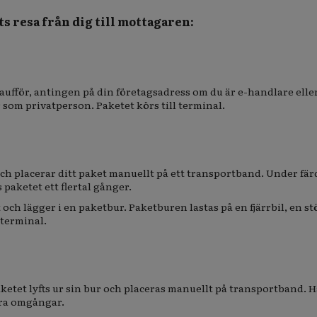
ts resa från dig till mottagaren:
aufför, antingen på din företagsadress om du är e-handlare elle
som privatperson. Paketet körs till terminal.
och placerar ditt paket manuellt på ett transportband. Under fä
paketet ett flertal gånger.
 och lägger i en paketbur. Paketburen lastas på en fjärrbil, en st
 terminal.
aketet lyfts ur sin bur och placeras manuellt på transportband. H
era omgångar.