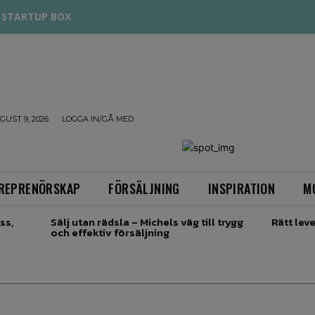
STARTUP BOX
UST 9, 2026
LOGGA IN/GÅ MED
REPRENÖRSKAP
FÖRSÄLJNING
INSPIRATION
M
ss,
Sälj utan rädsla – Michels väg till trygg
Rätt leve
och effektiv försäljning