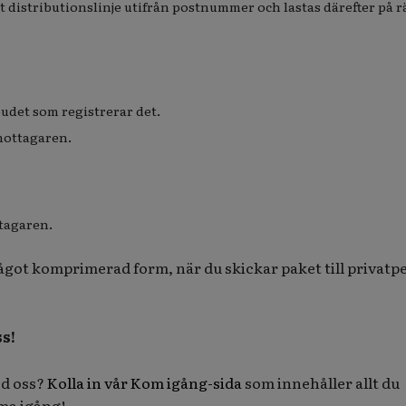
t distributionslinje utifrån postnummer och lastas därefter på rä
udet som registrerar det.
 mottagaren.
tagaren.
något komprimerad form, när du skickar paket till privatp
s!
ed oss?
Kolla in vår Kom igång-sida
som innehåller allt du
ma igång!