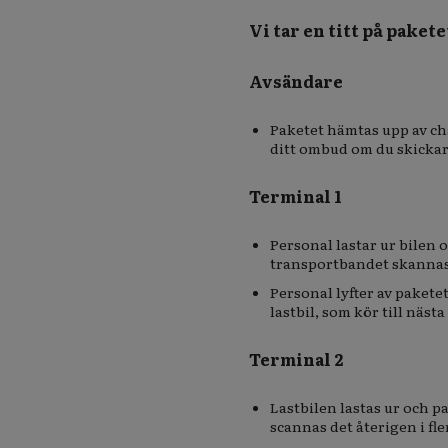
Vi tar en titt på pakete
Avsändare
Paketet hämtas upp av ch
ditt ombud om du skickar 
Terminal 1
Personal lastar ur bilen 
transportbandet skannas 
Personal lyfter av paketet
lastbil, som kör till nästa
Terminal 2
Lastbilen lastas ur och p
scannas det återigen i fl