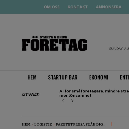
OM OSS
KONTAKT
ANNONSERA
STARTA
& DRIVA
SUNDAY, AUG
HEM
STARTUP BAR
EKONOMI
ENT
AI för småföretagare: mindre stre
UTVALT:
mer lönsamhet
HEM
LOGISTIK
PAKETETS RESA FRÅN DIG...