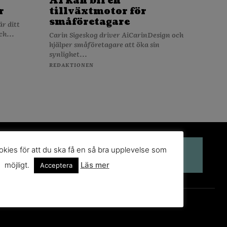
AI kan bli en
r
tillväxtmotor för
småföretagare
ch...
Carin Sigeskog driver AiCarinDesign och
hjälper småföretagare att öka sin
synlighet...
REDAKTIONEN
kies för att du ska få en så bra upplevelse som
möjligt.
Läs mer
Acceptera