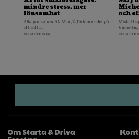
AI för småföretagare:
Sälj u
mindre stress, mer
Michel
lönsamhet
och ef
Alla pratar om AI. Men få förklarar det på
Michel La
ett sätt...
Vimentis,
REDAKTIONEN
REDAKTIO
Om Starta & Driva
Kont
Foretag