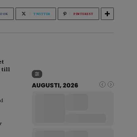
BOOK
TWITTER
PINTEREST
et
till
AUGUSTI, 2026
ed
r