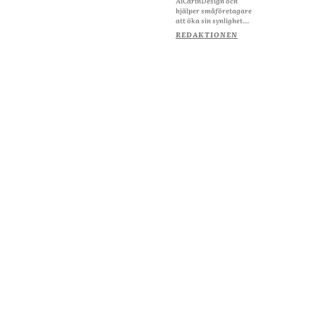
AiCarinDesign och
hjälper småföretagare
att öka sin synlighet...
REDAKTIONEN
Om Starta & Driva Foretag