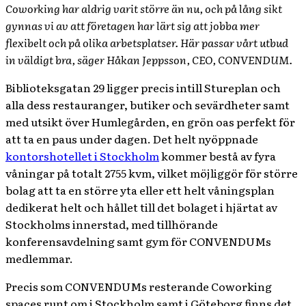
Coworking har aldrig varit större än nu, och på lång sikt
gynnas vi av att företagen har lärt sig att jobba mer
flexibelt och på olika arbetsplatser. Här passar vårt utbud
in väldigt bra, säger Håkan Jeppsson, CEO, CONVENDUM.
Biblioteksgatan 29 ligger precis intill Stureplan och
alla dess restauranger, butiker och sevärdheter samt
med utsikt över Humlegården, en grön oas perfekt för
att ta en paus under dagen.
Det helt nyöppnade
kontorshotellet i Stockholm
kommer bestå av fyra
våningar på totalt 2755 kvm, vilket möjliggör för större
bolag att ta en större yta eller ett helt våningsplan
dedikerat helt och hållet till det bolaget i hjärtat av
Stockholms innerstad, med tillhörande
konferensavdelning samt gym för CONVENDUMs
medlemmar.
Precis som CONVENDUMs resterande Coworking
spaces runt om i Stockholm samt i Göteborg finns det