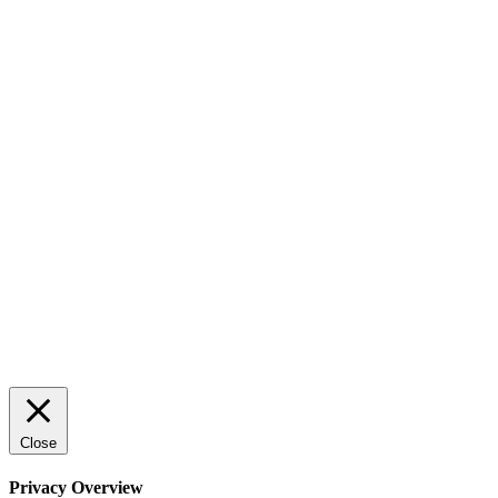
AI för småföretagare: mindre stress, mer
lönsamhet
Sälj utan rädsla – Michels väg till trygg och
effektiv försäljning
Rätt leverantör – viktigare än du tror
© 2022 StartUp Media. All Rights Reserved.
Close
Privacy Overview