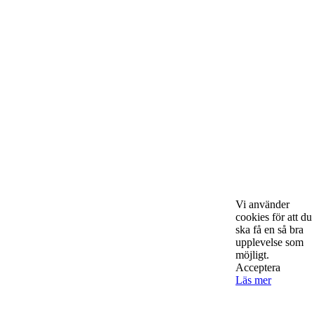
Starta & Driva Företag är ett magasin som riktar sig till alla
nystartade företagare i hela landet. Vi intervjuar några av
Sveriges hetaste entreprenörer, kända såväl someeeee
okända, och skriver om ämnen som intresserar och
bereeeeeör alla företagare!
Kontakta oss
Vi använder
cookies för att du
ska få en så bra
StartUp Media Karlbergs Strand 15, 171 73 Solna. Telefon 08-52
upplevelse som
00 59 94 www.startup-media.se info@startaochdriva.se
möjligt.
Acceptera
Läs mer
Must Read