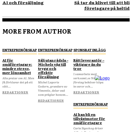
AI och försäljning
Så tar du klivet till att bli
företagare på heltid
MORE FROM AUTHOR
ENTREPRENÖRSKAP
ENTREPRENÖRSKAP
SPONSRAT INLÄGG
AI för
Sälj utan rädsla –
Rätt leverantör –
småföretagare:
Michels väg till
viktigare än du
mindre stress,
trygg och
tror
mer lönsamhet
effektiv
I samarbete med
försäljning
Alla pratar om AI. Men
verksamt.se När ditt
få förklarar det på ett
Michel Laporte
företag behöver köpa
sätt...
Godorn, grundare av
in varor och...
Vimentis, delar vad
REDAKTIONEN
REDAKTIONEN
som präglar honom...
REDAKTIONEN
ENTREPRENÖRSKAP
AI kan bli en
tillväxtmotor för
småföretagare
Carin Sigeskog driver