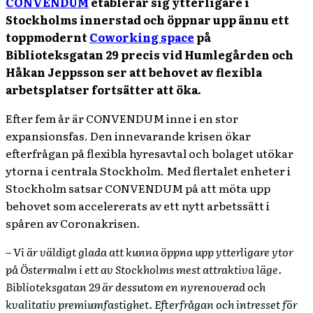
CONVENDUM
etablerar sig ytterligare i
Stockholms innerstad och öppnar upp ännu ett
toppmodernt
Coworking space
på
Biblioteksgatan 29 precis vid Humlegården och
Håkan Jeppsson ser att behovet av flexibla
arbetsplatser fortsätter att öka.
Efter fem år är CONVENDUM inne i en stor
expansionsfas. Den innevarande krisen ökar
efterfrågan på flexibla hyresavtal och bolaget utökar
ytorna i centrala Stockholm. Med flertalet enheter i
Stockholm satsar CONVENDUM på att möta upp
behovet som accelererats av ett nytt arbetssätt i
spåren av Coronakrisen.
– V
i är väldigt glada att kunna öppna upp ytterligare ytor
på Östermalm i ett av Stockholms mest attraktiva läge.
Biblioteksgatan 29 är dessutom en nyrenoverad och
kvalitativ premiumfastighet. Efterfrågan och intresset för