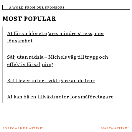
- A WORD FROM OUR SPONSORS -
MOST POPULAR
AI för småföretagare: mindre stress, mer
lönsamhet
Sälj utan rädsla – Michels väg till trygg och
effektiv försäljning
Rätt leverantör – viktigare än du tror
AI kan bli en tillväxtmotor för småföretagare
FÖREGÅENDE ARTIKEL
NÄSTA ARTIKEL