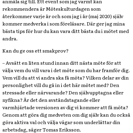
anmäla sig till. Ett event som jag varmt kan
rekommendera är Möteskulturdagen som
återkommer varje år och som jag i år (maj 2020) själv
kommer medverka i som föreläsare. Där ger jag mina
bästa tips för hur du kan vara ditt bästa du i mötet med
andra.
Kan du ge oss ett smakprov?
– Avsätt en liten stund innan ditt nästa möte för att
välja vem du vill vara i det möte som du har framför dig.
Vem vill du att vi andra ska få möta? Vilken delar av din
personlighet vill du gå in i det här mötet med? Den
stressade eller närvarande? Den självupptagna eller
nyfikna? Är det den avståndstagande eller
varmhjärtade versionen av dig vi kommer att få möta?
Genom att göra dig medveten om dig själv kan du också
göra aktiva val och välja vägar som underlättar din
arbetsdag, säger Tomas Eriksson.