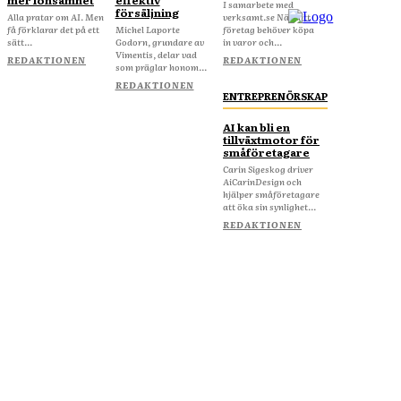
mer lönsamhet
effektiv
I samarbete med
försäljning
Alla pratar om AI. Men
verksamt.se När ditt
få förklarar det på ett
Michel Laporte
företag behöver köpa
sätt...
Godorn, grundare av
in varor och...
Vimentis, delar vad
REDAKTIONEN
REDAKTIONEN
som präglar honom...
REDAKTIONEN
ENTREPRENÖRSKAP
AI kan bli en
tillväxtmotor för
småföretagare
Carin Sigeskog driver
AiCarinDesign och
hjälper småföretagare
att öka sin synlighet...
REDAKTIONEN