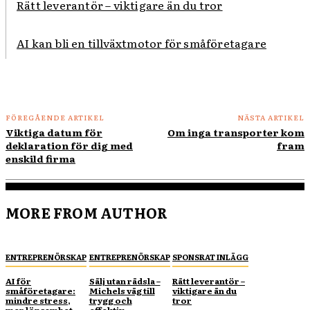
Rätt leverantör – viktigare än du tror
AI kan bli en tillväxtmotor för småföretagare
FÖREGÅENDE ARTIKEL
NÄSTA ARTIKEL
Viktiga datum för
Om inga transporter kom
deklaration för dig med
fram
enskild firma
MORE FROM AUTHOR
ENTREPRENÖRSKAP
ENTREPRENÖRSKAP
SPONSRAT INLÄGG
AI för
Sälj utan rädsla –
Rätt leverantör –
småföretagare:
Michels väg till
viktigare än du
mindre stress,
trygg och
tror